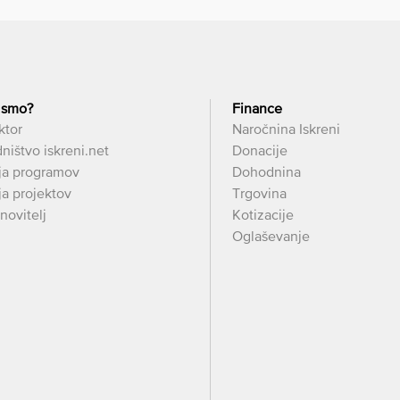
 smo?
Finance
ktor
Naročnina Iskreni
ništvo iskreni.net
Donacije
ja programov
Dohodnina
a projektov
Trgovina
novitelj
Kotizacije
Oglaševanje