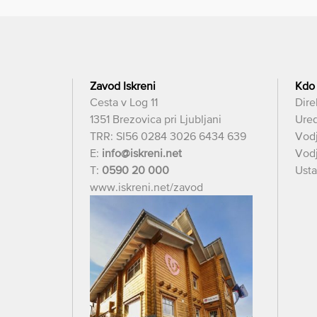
Zavod Iskreni
Kdo
Cesta v Log 11
Dire
1351 Brezovica pri Ljubljani
Ured
TRR: SI56 0284 3026 6434 639
Vod
E:
info@iskreni.net
Vodj
T:
0590 20 000
Usta
www.iskreni.net/zavod