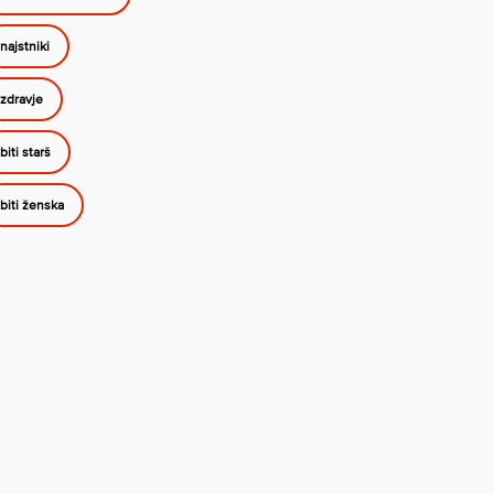
najstniki
zdravje
biti starš
biti ženska