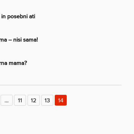
n posebni ati
ma – nisi sama!
rna mama?
…
11
12
13
14