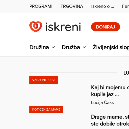
PROGRAMI
TRGOVINA
Iskreno o …
Fer
Skip
to
DONIRAJ
content
Družina
Družba
Življenjski slo
LU
VZGOJNI IZZIVI
Kaj bi mojemu ot
kupila jaz …
Lucija Čakš
KOTIČEK ZA MAME
Drage mame, ste 
ste dobile otro