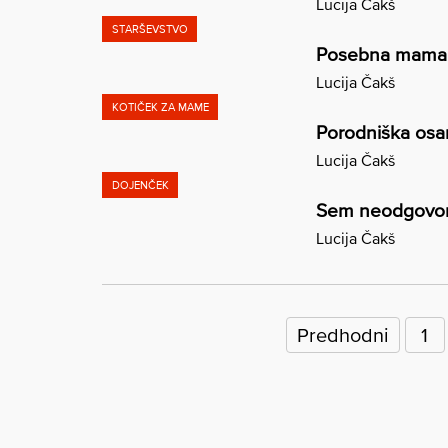
Lucija Čakš
STARŠEVSTVO
Posebna mama i
Lucija Čakš
KOTIČEK ZA MAME
Porodniška osa
Lucija Čakš
DOJENČEK
Sem neodgovo
Lucija Čakš
Številčenje
prispevkov
Predhodni
1