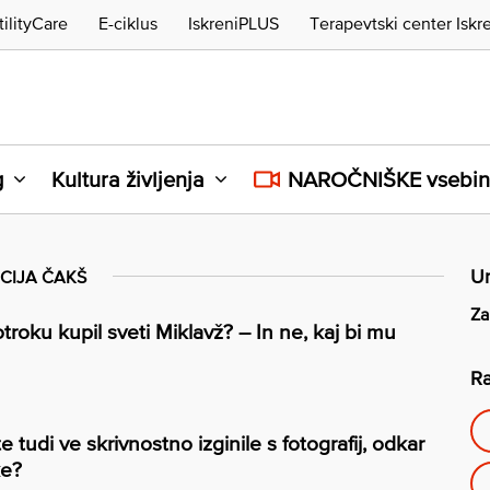
tilityCare
E-ciklus
IskreniPLUS
Terapevtski center Iskr
g
Kultura življenja
NAROČNIŠKE vsebi
Ur
CIJA ČAKŠ
Za
roku kupil sveti Miklavž? – In ne, kaj bi mu
Ra
tudi ve skrivnostno izginile s fotografij, odkar
ke?