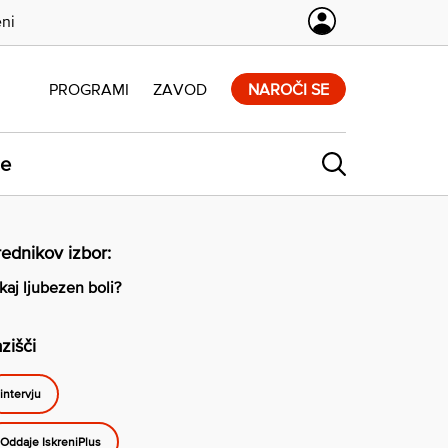
eni
PROGRAMI
ZAVOD
NAROČI SE
ne
ednikov izbor:
kaj ljubezen boli?
zišči
intervju
Oddaje IskreniPlus