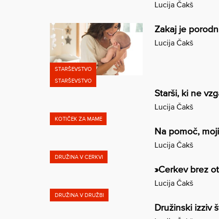
Lucija Čakš
Zakaj je porod
Lucija Čakš
STARŠEVSTVO
STARŠEVSTVO
Starši, ki ne vzg
Lucija Čakš
KOTIČEK ZA MAME
Na pomoč, moji 
Lucija Čakš
DRUŽINA V CERKVI
»Cerkev brez ot
Lucija Čakš
DRUŽINA V DRUŽBI
Družinski izziv 