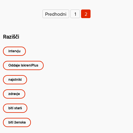
Številčenje
prispevkov
Predhodni
1
2
Razišči
intervju
Oddaje IskreniPlus
najstniki
zdravje
biti starš
biti ženska