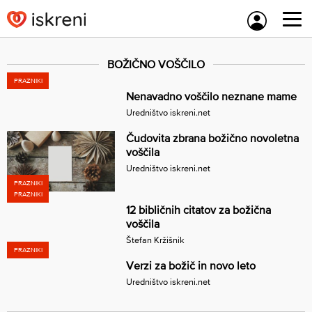
Skip
to
content
BOŽIČNO VOŠČILO
PRAZNIKI
Nenavadno voščilo neznane mame
Uredništvo iskreni.net
Čudovita zbrana božično novoletna
voščila
Uredništvo iskreni.net
PRAZNIKI
PRAZNIKI
12 bibličnih citatov za božična
voščila
Štefan Kržišnik
PRAZNIKI
Verzi za božič in novo leto
Uredništvo iskreni.net