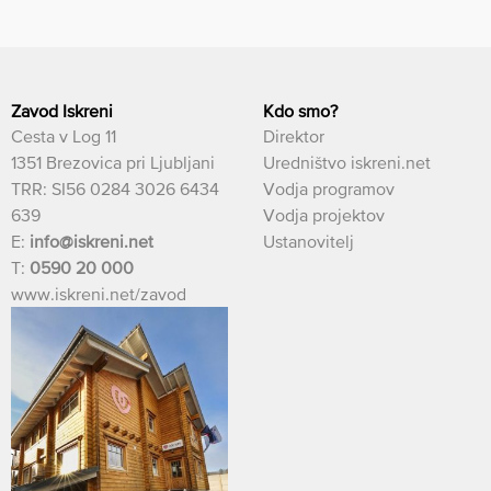
Zavod Iskreni
Kdo smo?
Cesta v Log 11
Direktor
1351 Brezovica pri Ljubljani
Uredništvo iskreni.net
TRR: SI56 0284 3026 6434
Vodja programov
639
Vodja projektov
E:
info@iskreni.net
Ustanovitelj
T:
0590 20 000
www.iskreni.net/zavod