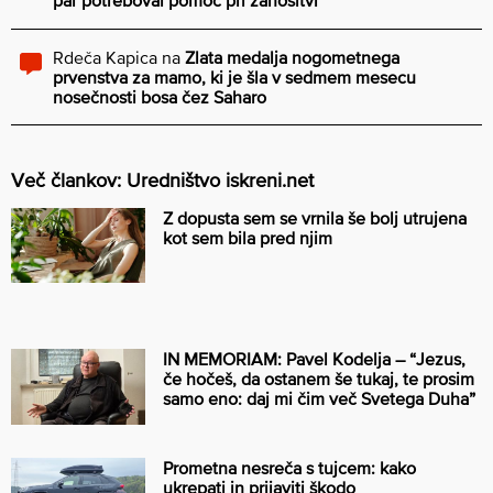
Rdeča Kapica
na
Zlata medalja nogometnega
prvenstva za mamo, ki je šla v sedmem mesecu
nosečnosti bosa čez Saharo
Več člankov: Uredništvo iskreni.net
Z dopusta sem se vrnila še bolj utrujena
kot sem bila pred njim
IN MEMORIAM: Pavel Kodelja – “Jezus,
če hočeš, da ostanem še tukaj, te prosim
samo eno: daj mi čim več Svetega Duha”
Prometna nesreča s tujcem: kako
ukrepati in prijaviti škodo