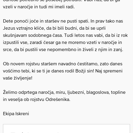
vzeli v naročje in tudi mi imeli radi.
Dete ponoči joče in staršev ne pusti spati. In prav tako nas
Jezus vztrajno kliče, da bi bili budni, da bi se uprli
skušnjavam sodobnega časa. Tudi letos nas vabi, da bi iz rok
izpustili vse, zaradi česar ga ne moremo vzeti v naročje in
srce, da bi pustili vse nepomembno in živeli z njim in zanj.
Ob novem rojstvu staršem navadno čestitamo, zato danes
voščimo tebi, ki se ti je danes rodil Božji sin! Naj spremeni
vaše življenje!
Želimo odprtega naročja, miru, ljubezni, blagoslova, topline
in veselja ob rojstvu Odrešenika.
Ekipa Iskreni