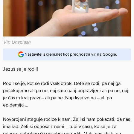
Vir: Unsplash
Nastavite iskreni.net kot prednostni vir na Google.
Jezus se je rodil!
Rodil se je, kot se rodi vsak otrok. Dete se rodi, pa naj ga
pričakujemo ali pa ne, naj smo nanj pripravljeni ali pa ne, naj
je čas in kraj pravi – ali pa ne. Naj divja vojna – ali pa
epidemija …
Novorojeni steguje ročice k nam. Želi si nam pokazati, da nas
ima rad. Želi si odnosa z nami – tudi v času, ko se je za
odnose potrebno še posebej potruditi. Vabi nas, da bi ga