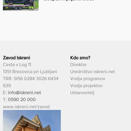
Zavod Iskreni
Kdo smo?
Cesta v Log 11
Direktor
1351 Brezovica pri Ljubljani
Uredništvo iskreni.net
TRR: SI56 0284 3026 6434
Vodja programov
639
Vodja projektov
E:
info@iskreni.net
Ustanovitelj
T:
0590 20 000
www.iskreni.net/zavod