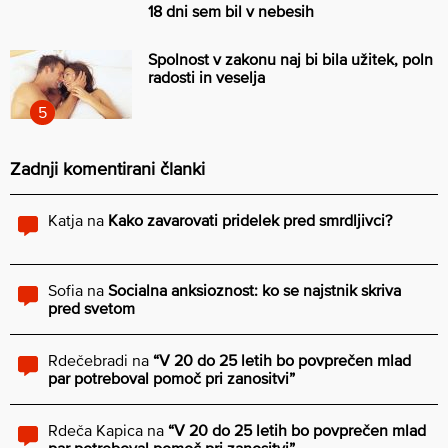
18 dni sem bil v nebesih
Spolnost v zakonu naj bi bila užitek, poln
radosti in veselja
Zadnji komentirani članki
Katja
na
Kako zavarovati pridelek pred smrdljivci?
Sofia
na
Socialna anksioznost: ko se najstnik skriva
pred svetom
Rdečebradi
na
“V 20 do 25 letih bo povprečen mlad
par potreboval pomoč pri zanositvi”
Rdeča Kapica
na
“V 20 do 25 letih bo povprečen mlad
par potreboval pomoč pri zanositvi”