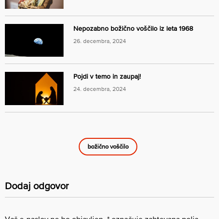
Nepozabno božično voščilo iz leta 1968
26. decembra, 2024
Pojdi v temo in zaupaj!
24. decembra, 2024
božično voščilo
Dodaj odgovor
Vaš e-naslov ne bo objavljen.
*
označuje zahtevana polja