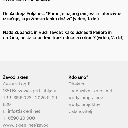
Dr. Andreja Poljanec: “Porod je najbolj ranljiva in intenzivna
izkušnja, ki jo ženska lahko doživi” (video, 1. del)
Nada Zupančič in Rudi Tavčar: Kako uskladiti kariero in
družino, ne da bi pri tem trpel odnos ali otroci? (video, 2. del)
Zavod Iskreni
Kdo smo?
Cesta v Log 11
Direktor
1351 Brezovica pri Ljubljani
Uredništvo iskreni.net
TRR: SI56 0284 3026 6434
Vodja programov
639
Vodja projektov
E:
info@iskreni.net
Ustanovitelj
T:
0590 20 000
www.iskreni.net/zavod