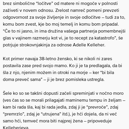
brez simbolične “ločitve” od matere ni mogoče v polnosti
zaživeti v novem odnosu. Zrelost namreč pomeni prevzeti
odgovornost za svoje življenje in svoje odločitve – tudi za to,
komu bom zvest, kje bo moj temelj in komu bom pripadal.
“Če to ni jasno, in ima družina vašega partnerja pomembnejši
glas v vajinem razmerju kot vi, je to recept za katastrofo”, še
potrjuje strokovnjakinja za odnose Adelle Kelleher.
Kot primer navaja 38-letno žensko, ki se nikoli ni zares
postavila zase pred svojo mamo. Ko ji je ta predlagala, da bi
šla z njo, njenim možem in otroki na morje – ker “bi bila
doma preveč sama” – ji je brez pomisleka ustregla.
Šele ko so se takšni dopusti začeli spreminjati v nočno moro
(ves čas so se morali prilagajati maminemu tempu in željam –
kam bi rada šla, kaj bi rada jedla, zdaj ji je “prevroče”, zdaj
“premrzlo”, zdaj je “utrujena” itd.), je hči dojela, da ni več
samo hči, temveč mora biti najprej žena – pripoveduje
Kelleherjeva.