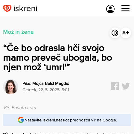
Skip
to
content
Mož in žena
“Če bo odrasla hči svojo
mamo preveč ubogala, bo
njen mož ‘umrl'”
Piše:
Mojca Belcl Magdič
četrtek, 22. 5. 2025, 5:01
Vir: Envato.com
Nastavite iskreni.net kot prednostni vir na Google.