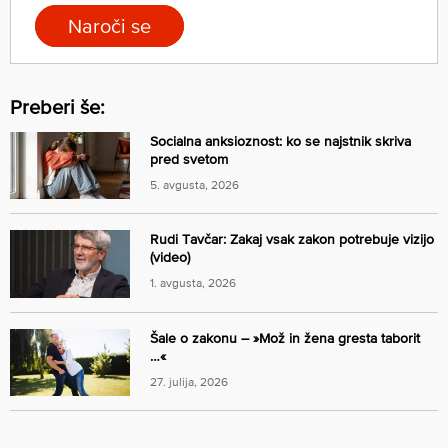
Naroči se
Preberi še:
Socialna anksioznost: ko se najstnik skriva
pred svetom
5. avgusta, 2026
Rudi Tavčar: Zakaj vsak zakon potrebuje vizijo
(video)
1. avgusta, 2026
Šale o zakonu – »Mož in žena gresta taborit
…«
27. julija, 2026