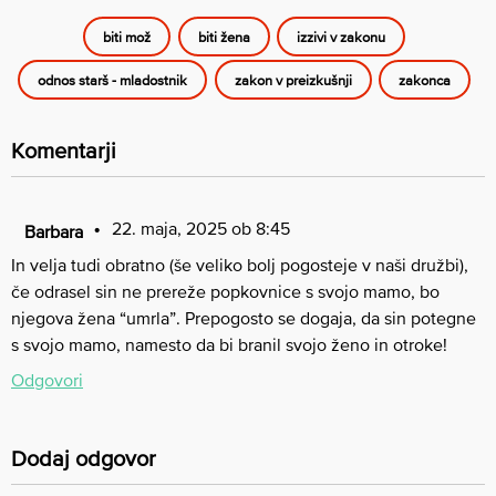
biti mož
biti žena
izzivi v zakonu
odnos starš - mladostnik
zakon v preizkušnji
zakonca
Komentarji
22. maja, 2025 ob 8:45
Barbara
In velja tudi obratno (še veliko bolj pogosteje v naši družbi),
če odrasel sin ne prereže popkovnice s svojo mamo, bo
njegova žena “umrla”. Prepogosto se dogaja, da sin potegne
s svojo mamo, namesto da bi branil svojo ženo in otroke!
Odgovori
Dodaj odgovor