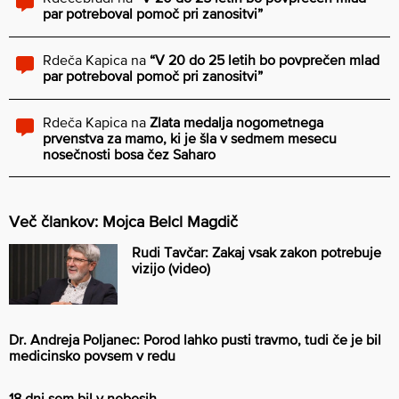
par potreboval pomoč pri zanositvi”
Rdeča Kapica
na
“V 20 do 25 letih bo povprečen mlad
par potreboval pomoč pri zanositvi”
Rdeča Kapica
na
Zlata medalja nogometnega
prvenstva za mamo, ki je šla v sedmem mesecu
nosečnosti bosa čez Saharo
Več člankov: Mojca Belcl Magdič
Rudi Tavčar: Zakaj vsak zakon potrebuje
vizijo (video)
Dr. Andreja Poljanec: Porod lahko pusti travmo, tudi če je bil
medicinsko povsem v redu
18 dni sem bil v nebesih