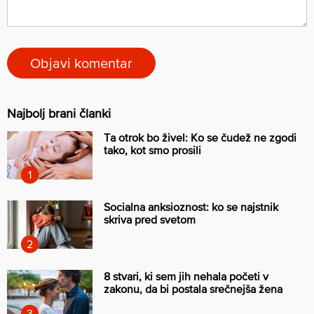
Najbolj brani članki
Ta otrok bo živel: Ko se čudež ne zgodi
tako, kot smo prosili
Socialna anksioznost: ko se najstnik
skriva pred svetom
8 stvari, ki sem jih nehala početi v
zakonu, da bi postala srečnejša žena