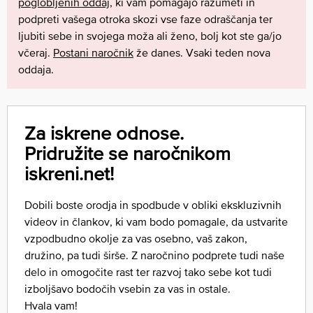
poglobljenih oddaj
, ki vam pomagajo razumeti in
podpreti vašega otroka skozi vse faze odraščanja ter
ljubiti sebe in svojega moža ali ženo, bolj kot ste ga/jo
včeraj.
Postani naročnik
že danes. Vsaki teden nova
oddaja.
Za iskrene odnose.
Pridružite se naročnikom
iskreni.net!
Dobili boste orodja in spodbude v obliki ekskluzivnih
videov in člankov, ki vam bodo pomagale, da ustvarite
vzpodbudno okolje za vas osebno, vaš zakon,
družino, pa tudi širše. Z naročnino podprete tudi naše
delo in omogočite rast ter razvoj tako sebe kot tudi
izboljšavo bodočih vsebin za vas in ostale.
Hvala vam!