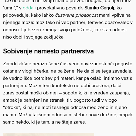
“Če bo odrasla hči svojo mamo preveč ubogala, bo njen mož
‘umrl’,” v
oddaji
provokativno pove
dr. Stanko Gerjolj
, ko
pripoveduje, kako lahko
čustvena pripadnost
mami vpliva na
njenega moža: mož tako ni več partner, temveč opazovalec v
odnosu. Ljubezen zamuja svojo priložnost, ker stari odnosi
niso dobili svojega zaključka.
Sobivanje namesto partnerstva
Zaradi takšne nerazrešene čustvene navezanosti hči pogosto
ostane v vlogi hčerke, ne pa žene. Ne da bi se tega zavedala,
še vedno išče potrditev pri materi, kar pa oslabi intimno vez s
partnerjem. Mož v tem kontekstu ne dobi prostora, da bi
zares postal moški ob njej – sopotnik, ki je vreden zaupanja,
ampak je pahnjeni na stranski tir, pogosto tudi v vlogo
“otroka”, ki naj ne moti tesnega odnosa med ženo in njeno
mamo. Mož v takšnem odnosu ni steber nove družine, ampak
samo nekdo, ki je tam, a ne šteje zares.