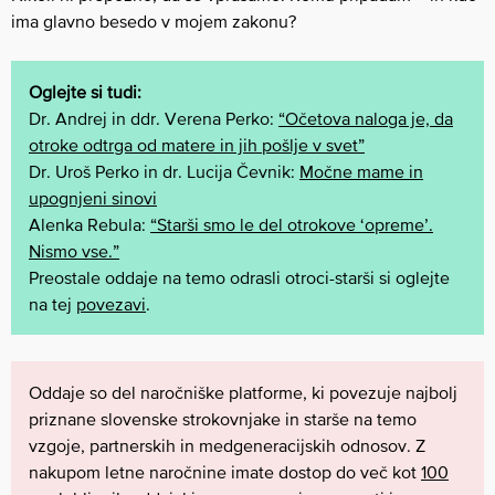
ima glavno besedo v mojem zakonu?
Oglejte si tudi:
Dr. Andrej in ddr. Verena Perko:
“Očetova naloga je, da
otroke odtrga od matere in jih pošlje v svet”
Dr. Uroš Perko in dr. Lucija Čevnik:
Močne mame in
upognjeni sinovi
Alenka Rebula:
“Starši smo le del otrokove ‘opreme’.
Nismo vse.”
Preostale oddaje na temo odrasli otroci-starši si oglejte
na tej
povezavi
.
Oddaje so del naročniške platforme, ki povezuje najbolj
priznane slovenske strokovnjake in starše na temo
vzgoje, partnerskih in medgeneracijskih odnosov. Z
nakupom letne naročnine imate dostop do več kot
100