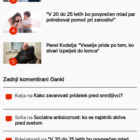
“V 20 do 25 letih bo povprečen mlad par
potreboval pomoč pri zanositvi”
Pavel Kodelja: “Veselje pride po tem, ko
stvari izpelješ do konca”
Zadnji komentirani članki
Katja
na
Kako zavarovati pridelek pred smrdljivci?
Sofia
na
Socialna anksioznost: ko se najstnik skriva
pred svetom
Rdečebradi
na
“V 20 do 25 letih bo povprečen mlad