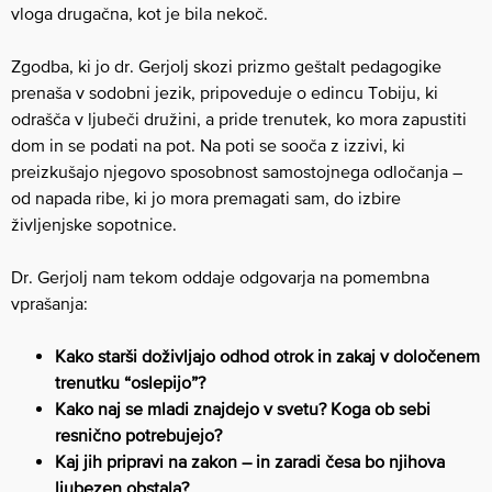
vloga drugačna, kot je bila nekoč.
Zgodba, ki jo dr. Gerjolj skozi prizmo geštalt pedagogike
prenaša v sodobni jezik, pripoveduje o edincu Tobiju, ki
odrašča v ljubeči družini, a pride trenutek, ko mora zapustiti
dom in se podati na pot. Na poti se sooča z izzivi, ki
preizkušajo njegovo sposobnost samostojnega odločanja –
od napada ribe, ki jo mora premagati sam, do izbire
življenjske sopotnice.
Dr. Gerjolj nam tekom oddaje odgovarja na pomembna
vprašanja:
Kako starši doživljajo odhod otrok in zakaj v določenem
trenutku “oslepijo”?
Kako naj se mladi znajdejo v svetu? Koga ob sebi
resnično potrebujejo?
Kaj jih pripravi na zakon – in zaradi česa bo njihova
ljubezen obstala?