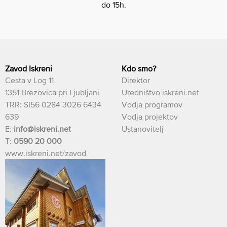
do 15h.
Zavod Iskreni
Kdo smo?
Cesta v Log 11
Direktor
1351 Brezovica pri Ljubljani
Uredništvo iskreni.net
TRR: SI56 0284 3026 6434
Vodja programov
639
Vodja projektov
E:
info@iskreni.net
Ustanovitelj
T:
0590 20 000
www.iskreni.net/zavod