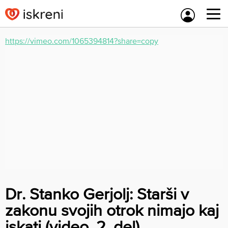
Skip
to
content
https://vimeo.com/1065394814?share=copy
Dr. Stanko Gerjolj: Starši v
zakonu svojih otrok nimajo kaj
iskati (video, 2. del)