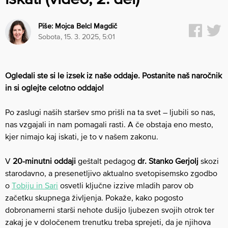
Piše:
Mojca Belcl Magdič
sobota, 15. 3. 2025, 5:01
Ogledali ste si le izsek iz naše oddaje. Postanite naš naročnik
in si oglejte celotno oddajo!
Po zaslugi naših staršev smo prišli na ta svet – ljubili so nas,
nas vzgajali in nam pomagali rasti. A če obstaja eno mesto,
kjer nimajo kaj iskati, je to v našem zakonu.
V
20-minutni oddaji
geštalt pedagog
dr. Stanko Gerjolj
skozi
starodavno, a presenetljivo aktualno svetopisemsko zgodbo
o
Tobiju in Sari
osvetli ključne izzive mladih parov ob
začetku skupnega življenja. Pokaže, kako pogosto
dobronamerni starši nehote dušijo ljubezen svojih otrok ter
zakaj je v določenem trenutku treba sprejeti, da je njihova