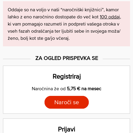
Oddaje so na voljo v naši “naročniški knjižnici”, kamor
lahko z eno naročnino dostopate do več kot
100 oddaj
,
ki vam pomagajo razumeti in podpreti vašega otroka v
vseh fazah odraščanja ter ljubiti sebe in svojega moža/
ženo, bolj kot ste ga/jo včeraj.
ZA OGLED PRISPEVKA SE
Registriraj
Naročnina že od
5,75 € na mesec
Naroči se
Prijavi