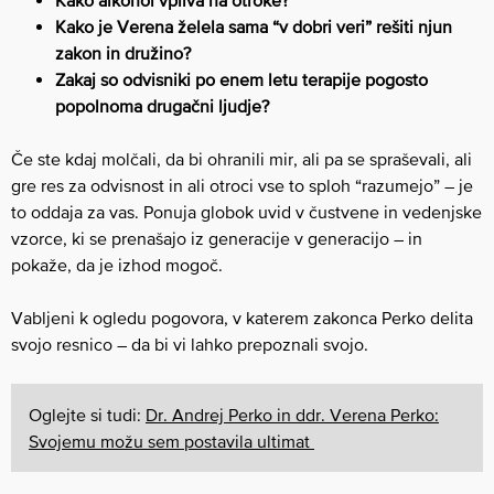
Kako je Verena želela sama “v dobri veri” rešiti njun
zakon in družino?
Zakaj so odvisniki po enem letu terapije pogosto
popolnoma drugačni ljudje?
Če ste kdaj molčali, da bi ohranili mir, ali pa se spraševali, ali
gre res za odvisnost in ali otroci vse to sploh “razumejo” – je
to oddaja za vas. Ponuja globok uvid v čustvene in vedenjske
vzorce, ki se prenašajo iz generacije v generacijo – in
pokaže, da je izhod mogoč.
Vabljeni k ogledu pogovora, v katerem zakonca Perko delita
svojo resnico – da bi vi lahko prepoznali svojo.
Oglejte si tudi:
Dr. Andrej Perko in ddr. Verena Perko:
Svojemu možu sem postavila ultimat