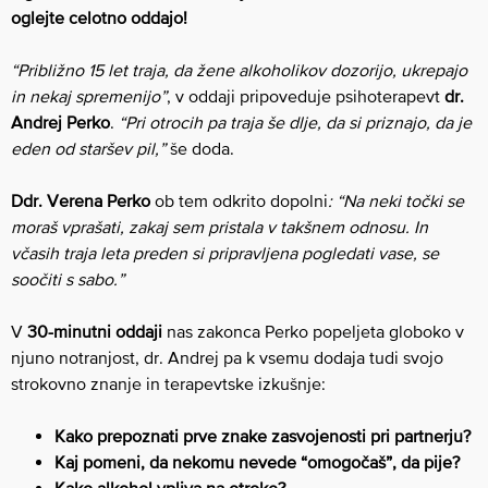
oglejte celotno oddajo!
“Približno 15 let traja, da žene alkoholikov dozorijo, ukrepajo
in nekaj spremenijo”
, v oddaji pripoveduje psihoterapevt
dr.
Andrej Perko
.
“Pri otrocih pa traja še dlje, da si priznajo, da je
eden od staršev pil,”
še doda.
Ddr. Verena Perko
ob tem odkrito dopolni
:
“Na neki točki se
moraš vprašati, zakaj sem pristala v takšnem odnosu. In
včasih traja leta preden si pripravljena pogledati vase, se
soočiti s sabo.”
V
30-minutni oddaji
nas zakonca Perko popeljeta globoko v
njuno notranjost, dr. Andrej pa k vsemu dodaja tudi svojo
strokovno znanje in terapevtske izkušnje:
Kako prepoznati prve znake zasvojenosti pri partnerju?
Kaj pomeni, da nekomu nevede “omogočaš”, da pije?
Kako alkohol vpliva na otroke?