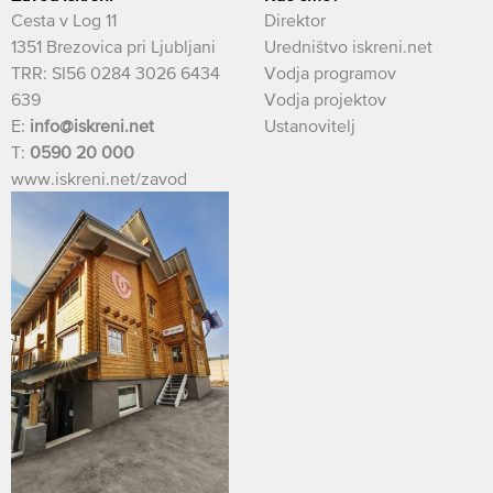
Cesta v Log 11
Direktor
1351 Brezovica pri Ljubljani
Uredništvo iskreni.net
TRR: SI56 0284 3026 6434
Vodja programov
639
Vodja projektov
E:
info@iskreni.net
Ustanovitelj
T:
0590 20 000
www.iskreni.net/zavod