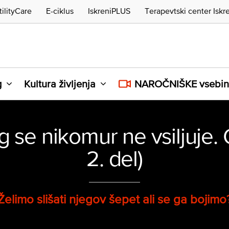
tilityCare
E-ciklus
IskreniPLUS
Terapevtski center Iskr
g
Kultura življenja
NAROČNIŠKE vsebi
 se nikomur ne vsiljuje. 
2. del)
Želimo slišati njegov šepet ali se ga bojimo