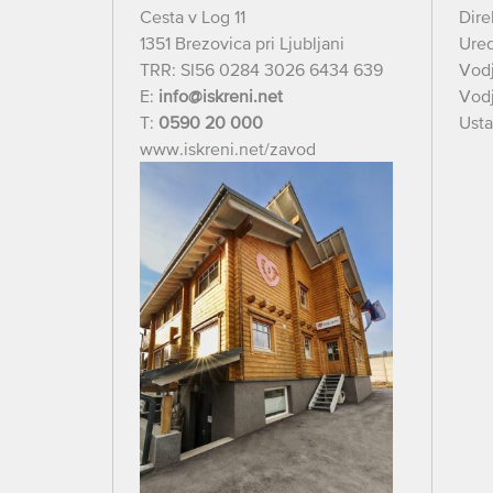
Cesta v Log 11
Dire
1351 Brezovica pri Ljubljani
Ured
TRR: SI56 0284 3026 6434 639
Vod
E:
info@iskreni.net
Vodj
T:
0590 20 000
Usta
www.iskreni.net/zavod