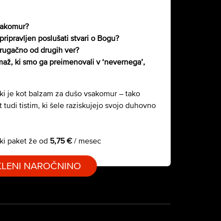
sakomur?
pripravljen poslušati stvari o Bogu?
rugačno od drugih ver?
maž, ki smo ga preimenovali v ‘nevernega’,
 ki je kot balzam za dušo vsakomur – tako
t tudi tistim, ki šele raziskujejo svojo duhovno
ki paket že od
5,75 €
/ mesec
KLENI NAROČNINO