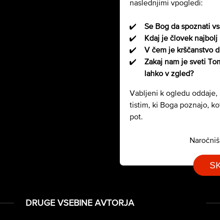
naslednjimi vpogledi:
Se Bog da spoznati v
Kdaj je človek najbolj 
V čem je krščanstvo d
Zakaj nam je sveti To
lahko v zgled?
Vabljeni k ogledu oddaje,
tistim, ki Boga poznajo, ko
pot.
Naročniš
S
DRUGE VSEBINE AVTORJA