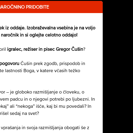
NAROČNINO PRIDOBITE
sek iz oddaje. Izobraževalna vsebina je na voljo
naročnik in si oglejte celotno oddajo!
oril
igralec, režiser in pisec Gregor Čušin
?
 pogovoru
Čušin prek zgodb, prispodob in
ste lastnosti Boga, v katere včasih težko
or – je globoko razmišljanje o človeku, o
vem padcu in o njegovi potrebi po ljubezni. In
ekaj” ali “nekoga” išče, kaj bi mu povedali? In
rišel sedaj na svet?
vprašanja in svoja razmišljanja obogati še z