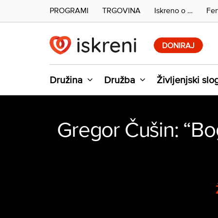
PROGRAMI
TRGOVINA
Iskreno o …
Fer
Skip
to
DONIRAJ
content
Družina
Družba
Življenjski slo
Gregor Čušin: “Bog