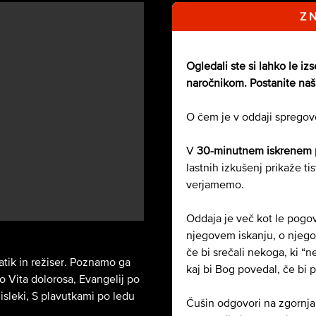
Z 
Ogledali ste si lahko le iz
naročnikom. Postanite naš 
O čem je v oddaji spregov
V
30-minutnem iskrenem
lastnih izkušenj prikaže ti
verjamemo.
Oddaja je več kot le pogov
njegovem iskanju, o njego
če bi srečali nekoga, ki “n
atik in režiser. Poznamo ga
kaj bi Bog povedal, če bi p
so Vita dolorosa, Evangelij po
sleki, S plavutkami po ledu
Čušin odgovori na zgornja 