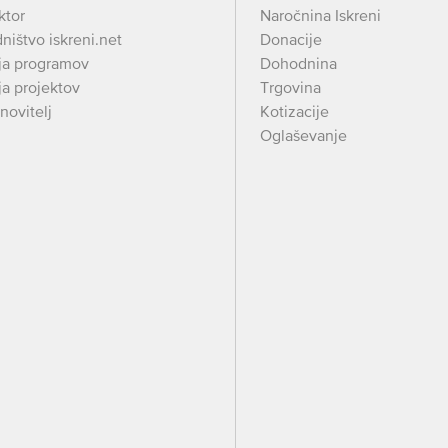
ktor
Naročnina Iskreni
ništvo iskreni.net
Donacije
ja programov
Dohodnina
a projektov
Trgovina
novitelj
Kotizacije
Oglaševanje