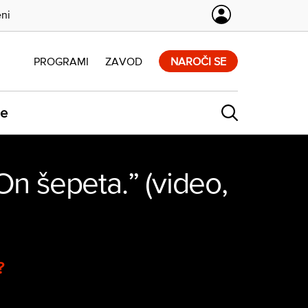
eni
PROGRAMI
ZAVOD
NAROČI SE
ne
On šepeta.” (video,
?