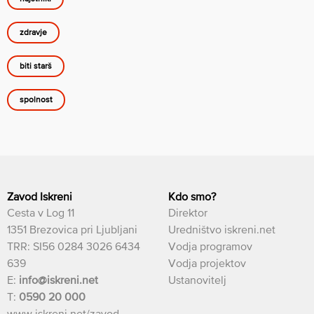
zdravje
biti starš
spolnost
Zavod Iskreni
Kdo smo?
Cesta v Log 11
Direktor
1351 Brezovica pri Ljubljani
Uredništvo iskreni.net
TRR: SI56 0284 3026 6434
Vodja programov
639
Vodja projektov
E:
info@iskreni.net
Ustanovitelj
T:
0590 20 000
www.iskreni.net/zavod