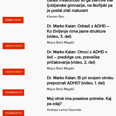
ljubljanske gimnazije, na škofijski pa
je postal zlati maturant
Klemen Ban
OSEBNA RAST
Dr. Marko Kalan: Odrasli z ADHD –
Ko življenje nima jasne strukture
(video, 3. del)
Mojca Belcl Magdič
VZGOJNI IZZIVI
Dr. Marko Kalan: Otroci z ADHD v
šoli – predolge ure, prevelika
pričakovanja (video, 2. del)
Mojca Belcl Magdič
VZGOJNI IZZIVI
Dr. Marko Kalan: Bi pri svojem otroku
prepoznali ADHD? (video, 1. del)
Mojca Belcl Magdič
STARŠEVSTVO
Moj otrok ima posebne potrebe. Kaj
pa zdaj?
Andreja Lamut Gazvoda
STARŠEVSTVO