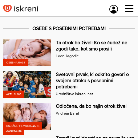
Skip
to
content
OSEBE S POSEBNIMI POTREBAMI
Ta otrok bo živel: Ko se čudež ne
zgodi tako, kot smo prosili
Leon Jagodic
OSEBNA RAST
Svetovni prvak, ki odkrito govori o
svojem otroku s posebnimi
potrebami
Uredništvo iskreni.net
AKTUALNO
Odločena, da bo najin otrok živel
Andreja Barat
KNJIŽNI / FILMSKI NAMIG
ZANIMA.ME
Zaradi invalidnosti so ga zavrnile vse