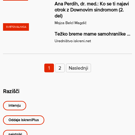
Ana Perdih, dr. med.: Ko se ti najavi
otrok z Downovim sindromom (2.
del)
Mojca Belcl Magdič
SVETOVALNICA
Težko breme mame samohranilke …
Uredništvo iskreni.net
Številčenje
prispevkov
1
2
Naslednji
Razišči
intervju
Oddaje IskreniPlus
najstniki