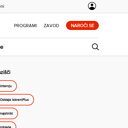
eni
PROGRAMI
ZAVOD
NAROČI SE
ne
zišči
intervju
Oddaje IskreniPlus
najstniki
zdravje