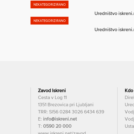
NEKATEGORIZIRANO
Uredništvo iskreni
NEKATEGORIZIRANO
Uredništvo iskreni
Zavod Iskreni
Kdo
Cesta v Log 11
Dire
1351 Brezovica pri Ljubljani
Ured
TRR: SI56 0284 3026 6434 639
Vod
E:
info@iskreni.net
Vodj
T:
0590 20 000
Usta
www.iskreni.net/zavod