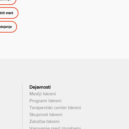
biti starš
dojenje
Dejavnosti
Mediji Iskreni
Programi Iskreni
Terapevtski center Iskreni
Skupnost Iskreni
Založba Iskreni
Varovanje pred zlorabami