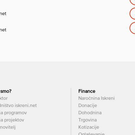
.net
.net
 smo?
Finance
ktor
Naročnina Iskreni
ništvo iskreni.net
Donacije
ja programov
Dohodnina
a projektov
Trgovina
novitelj
Kotizacije
Oglaševanje