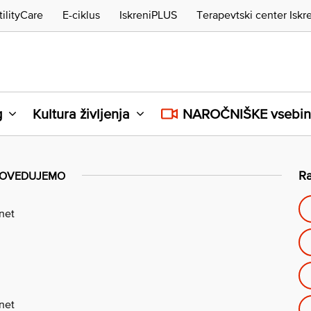
tilityCare
E-ciklus
IskreniPLUS
Terapevtski center Iskr
g
Kultura življenja
NAROČNIŠKE vsebi
Ra
OVEDUJEMO
.net
.net