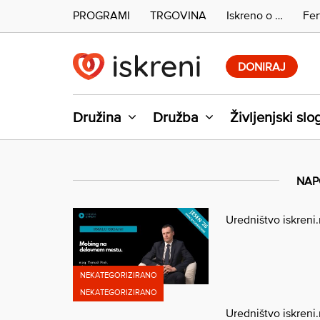
PROGRAMI
TRGOVINA
Iskreno o …
Fer
Skip
to
DONIRAJ
content
Družina
Družba
Življenjski slo
NAP
Uredništvo iskreni
NEKATEGORIZIRANO
NEKATEGORIZIRANO
Uredništvo iskreni