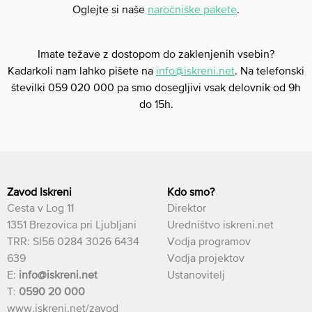
Oglejte si naše
naročniške pakete
.
Imate težave z dostopom do zaklenjenih vsebin?
Kadarkoli nam lahko pišete na
info@iskreni.net
. Na telefonski
številki 059 020 000 pa smo dosegljivi vsak delovnik od 9h
do 15h.
Zavod Iskreni
Kdo smo?
Cesta v Log 11
Direktor
1351 Brezovica pri Ljubljani
Uredništvo iskreni.net
TRR: SI56 0284 3026 6434
Vodja programov
639
Vodja projektov
E:
info@iskreni.net
Ustanovitelj
T:
0590 20 000
www.iskreni.net/zavod