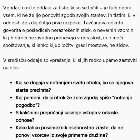
Vendar to ni le oddaja za tiste, ki so se ločili – je tudi opora
vsem, ki ne želijo ponoviti zgodb svojih staršev, in tistim, ki v
odnosih že zdaj čutijo prve razpoke. Tavčarjeva odkrito
govorita o posledicah nerazrešenih stisk, o nevarnih vzorcih,
ki jih otroci nezavedno prenesejo v odraslost, in o moči
spoštovanja, ki lahko kljub ločitvi gradi mostove, ne zidov.
V središču oddaje so vprašanja, ki si jih redko upamo zastaviti
na glas:
Kaj se dogaja v notranjem svetu otroka, ko se njegova
starša prezirata?
Kaj pomeni, da si otrok že zelo zgodaj spiše “notranjo
pogodbo”?
S kakšnimi prepričanji kasneje vstopa v odrasle
odnose?
Kako lahko posameznik osebnostno zraste, da ne
ponovi vzorcev iz svoje primarne družine?