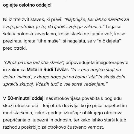
oglejte celotno oddajo!
Ni iz trte zvit stavek, ki pravi:
“Najboljše, kar lahko narediš za
svojega otroka, je to, da ljubiš svojega zakonca.”
Tega se
šele v polnosti zavedamo, ko se starša ne ljubita več, ko se
prezirata, igrata “tihe maše”, si nagajata, se v “nič dajeta”
pred otroki.
“Otrok pa ima rad oba starša”
, pripovedujeta imagoterapevta
in zakonca
Meta in Rudi Tavčar.
“In z eno nogico stoji na
čolnu ‘mama’, z drugo nogo pa na čolnu ‘ata”‘in skuša čoln
spraviti skupaj. Včasih tudi z vse sorte vedenjem.”
V
50-minutni oddaji
nas strokovnjaka povabita k pogledu
skozi otroške oči – kaj otrok doživlja, ko je priča napetostim
med staršema, kako zgodnje izkušnje oblikujejo otrokova
prepričanja o ljubezni in odnosih, ter kako lahko starši kljub
razhodu poskrbijo za otrokovo čustveno varnost.