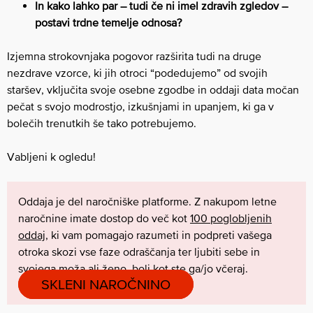
In kako lahko par – tudi če ni imel zdravih zgledov –
postavi trdne temelje odnosa?
Izjemna strokovnjaka pogovor razširita tudi na druge
nezdrave vzorce, ki jih otroci “podedujemo” od svojih
staršev, vključita svoje osebne zgodbe in oddaji data močan
pečat s svojo modrostjo, izkušnjami in upanjem, ki ga v
bolečih trenutkih še tako potrebujemo.
Vabljeni k ogledu!
Oddaja je del naročniške platforme. Z nakupom letne
naročnine imate dostop do več kot
100 poglobljenih
oddaj
, ki vam pomagajo razumeti in podpreti vašega
otroka skozi vse faze odraščanja ter ljubiti sebe in
svojega moža ali ženo, bolj kot ste ga/jo včeraj.
SKLENI NAROČNINO