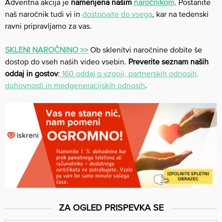
Adventna akcija je
namenjena našim
naročnikom
. Postanite
naš naročnik tudi vi in
dostopajte do vsega
, kar na tedenski
ravni pripravljamo za vas.
SKLENI NAROČNINO >>
Ob sklenitvi naročnine dobite še
dostop do vseh naših video vsebin.
Preverite seznam naših
oddaj in gostov
:
160 oddaj o vzgoji, partnerskih odnosih,
duhovnosti in medgeneracijskih odnosih
.
ZA OGLED PRISPEVKA SE