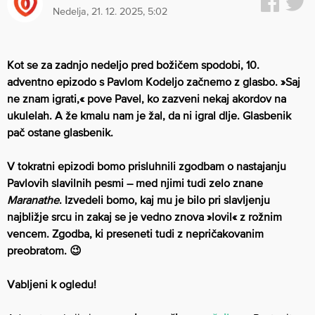
nedelja, 21. 12. 2025, 5:02
Kot se za zadnjo nedeljo pred božičem spodobi, 10.
adventno epizodo s Pavlom Kodeljo začnemo z glasbo. »Saj
ne znam igrati,« pove Pavel, ko zazveni nekaj akordov na
ukulelah. A že kmalu nam je žal, da ni igral dlje. Glasbenik
pač ostane glasbenik.
V tokratni epizodi bomo prisluhnili zgodbam o nastajanju
Pavlovih slavilnih pesmi – med njimi tudi zelo znane
Maranathe
. Izvedeli bomo, kaj mu je bilo pri slavljenju
najbližje srcu in zakaj se je vedno znova »lovil« z rožnim
vencem. Zgodba, ki preseneti tudi z nepričakovanim
preobratom. 😉
Vabljeni k ogledu!