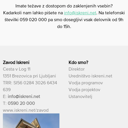
Imate težave z dostopom do zaklenjenih vsebin?
Kadarkoli nam lahko pišete na
info@iskreni.net
. Na telefonski
številki 059 020 000 pa smo dosegljivi vsak delovnik od 9h
do 15h.
Zavod Iskreni
Kdo smo?
Cesta v Log 11
Direktor
1351 Brezovica pri Ljubljani
Uredništvo iskreni.net
TRR: SI56 0284 3026 6434
Vodja programov
639
Vodja projektov
E:
info@iskreni.net
Ustanovitelj
T:
0590 20 000
www.iskreni.net/zavod