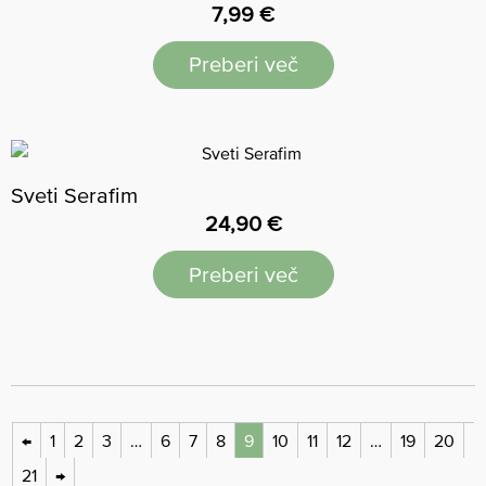
7,99
€
Preberi več
Sveti Serafim
24,90
€
Preberi več
←
1
2
3
…
6
7
8
9
10
11
12
…
19
20
21
→