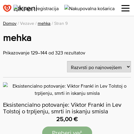
Domov
/ Vezave /
mehka
/ Stran 9
mehka
Prikazovanje 129–144 od 323 rezultatov
Eksistencialno potovanje: Viktor Frankl in Lev
Tolstoj o trpljenju, smrti in iskanju smisla
25,00
€
Preberi več