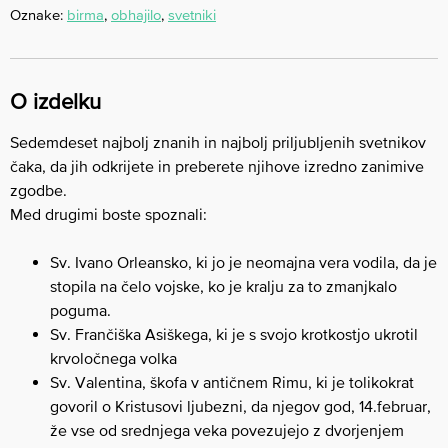
Oznake:
birma
,
obhajilo
,
svetniki
O izdelku
Sedemdeset najbolj znanih in najbolj priljubljenih svetnikov
čaka, da jih odkrijete in preberete njihove izredno zanimive
zgodbe.
Med drugimi boste spoznali:
Sv. Ivano Orleansko, ki jo je neomajna vera vodila, da je
stopila na čelo vojske, ko je kralju za to zmanjkalo
poguma.
Sv. Frančiška Asiškega, ki je s svojo krotkostjo ukrotil
krvoločnega volka
Sv. Valentina, škofa v antičnem Rimu, ki je tolikokrat
govoril o Kristusovi ljubezni, da njegov god, 14.februar,
že vse od srednjega veka povezujejo z dvorjenjem