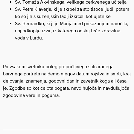
Sv. Tomaža Akvinskega, velikega cerkvenega učitelja
Sv. Petra Klaverja, ki je skrbel za sto tisoče ljudi, potem
ko so jih s suženjskih ladij izkrcali kot ujetnike
Sv. Bernardko, ki ji je Marija med prikazanjem naročila,
naj odkoplje izvir, iz katerega odslej teče zdravilna
voda v Lurdu.
Pri vsakem svetniku poleg prepričljivega stiliziranega
barvnega portreta najdemo njegov datum rojstva in smrti, kraj
delovanja, znamenja, godovni dan in zavetnik koga ali česa
je. Zgodbe so kot celota bogata, navdihujoča in navdušujoča
zgodovina vere in poguma.