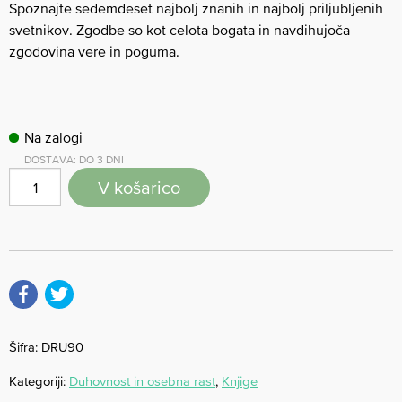
Spoznajte sedemdeset najbolj znanih in najbolj priljubljenih
svetnikov. Zgodbe so kot celota bogata in navdihujoča
zgodovina vere in poguma.
Na zalogi
DOSTAVA: DO 3 DNI
V košarico
Šifra:
DRU90
Kategoriji:
Duhovnost in osebna rast
,
Knjige