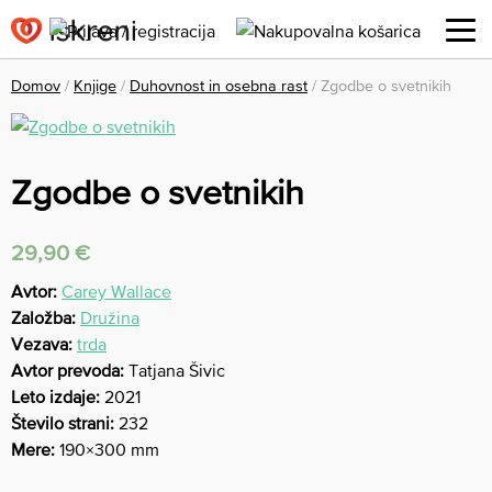
Domov
/
Knjige
/
Duhovnost in osebna rast
/ Zgodbe o svetnikih
Zgodbe o svetnikih
29,90
€
Avtor:
Carey Wallace
Založba:
Družina
Vezava:
trda
Avtor prevoda:
Tatjana Šivic
Leto izdaje:
2021
Število strani:
232
Mere:
190×300 mm