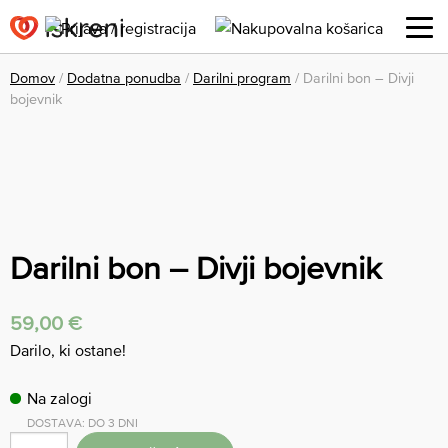
Domov
/
Dodatna ponudba
/
Darilni program
/ Darilni bon – Divji
bojevnik
Darilni bon – Divji bojevnik
59,00
€
Darilo, ki ostane!
Na zalogi
DOSTAVA: DO 3 DNI