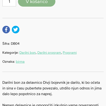
V košarico
Šifra:
DB04
Kategorije:
Darilni bon
,
Darilni program
,
Programi
Oznaka:
birma
Darilni bon za delavnico Divji bojevnik je darilo, ki bo očeta
in sina v času pubertete povezalo, utrdilo njun odnos in jima
dalo lepo popotnico za naprej.
Namen delavnice je omogočiti izkušnjo varne povezanosti