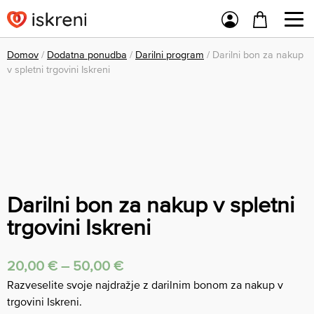
Domov
/
Dodatna ponudba
/
Darilni program
/ Darilni bon za nakup
v spletni trgovini Iskreni
Darilni bon za nakup v spletni
trgovini Iskreni
20,00
€
–
50,00
€
Razveselite svoje najdražje z darilnim bonom za nakup v
trgovini Iskreni.