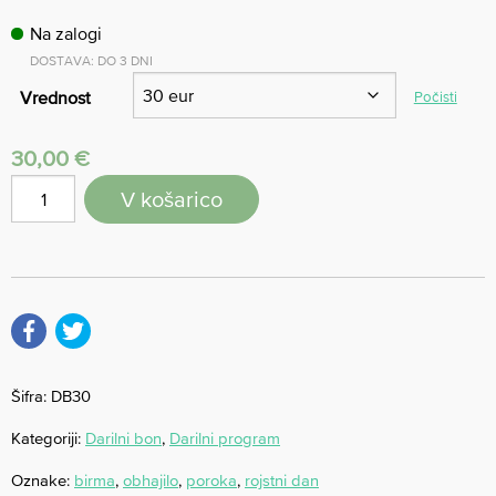
Na zalogi
DOSTAVA: DO 3 DNI
Vrednost
Počisti
30,00
€
V košarico
Šifra:
DB30
Kategoriji:
Darilni bon
,
Darilni program
Oznake:
birma
,
obhajilo
,
poroka
,
rojstni dan