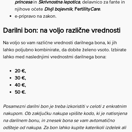
princesa
in
Skrivnostna lepotica
, delavnico za fante in
njihove očete
Divji bojevnik
,
Fertility
Care
.
e-pripravo na zakon.
Darilni bon: na voljo različne vrednosti
Na voljo so vam različne vrednosti darilnega bona, ki jih
lahko poljubno kombinirate, da dobite želeno vsoto. Izbirate
lahko med naslednjimi vrednostmi darilnega bona:
20 €,
30 €,
40 €,
50 €.
Posamezni darilni bon je treba izkoristiti v celoti z enkratnim
nakupom. Ob zaključku nakupa vpišite kodo, ki je natisnjena
na darilnem bonu, in znesek bona se vam avtomatično
odšteje od nakupa
.
Za bon lahko kupite katerikoli izdelek ali