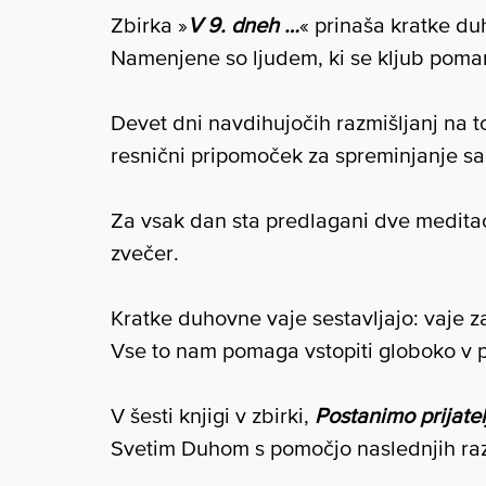
Zbirka »
V 9. dneh …
« prinaša kratke du
Namenjene so ljudem, ki se kljub poma
Devet dni navdihujočih razmišljanj na 
resnični pripomoček za spreminjanje s
Za vsak dan sta predlagani dve meditacij
zvečer.
Kratke duhovne vaje sestavljajo: vaje z
Vse to nam pomaga vstopiti globoko v p
V šesti knjigi v zbirki,
Postanimo prijate
Svetim Duhom s pomočjo naslednjih raz