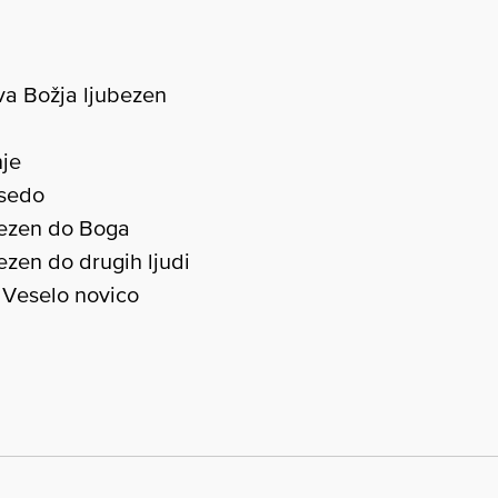
va Božja ljubezen
nje
esedo
bezen do Boga
ezen do drugih ljudi
 Veselo novico