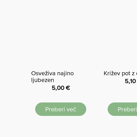
Osveživa najino
Križev pot z
ljubezen
5,1
5,00
€
Preberi več
Preber