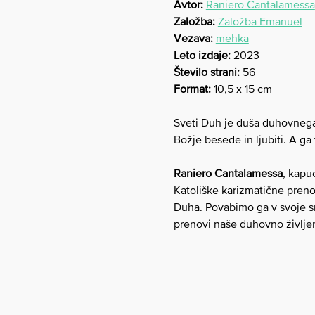
Avtor:
Raniero Cantalamessa
Založba:
Založba Emanuel
Vezava:
mehka
Leto izdaje:
2023
Število strani:
56
Format:
10,5 x 15 cm
Sveti Duh je duša duhovnega 
Božje besede in ljubiti. A g
Raniero Cantalamessa
, kapu
Katoliške karizmatične pren
Duha. Povabimo ga v svoje s
prenovi naše duhovno življe