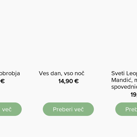
 obrobja
Ves dan, vso noč
Sveti Leo
Mandić, 
0
€
14,90
€
spovedni
19
i več
Preberi več
Preb