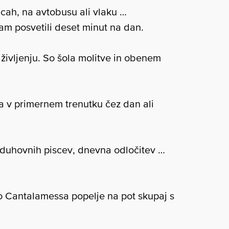
icah, na avtobusu ali vlaku …
m posvetili deset minut na dan.
ivljenju. So šola molitve in obenem
pa v primernem trenutku čez dan ali
ih duhovnih piscev, dnevna odločitev …
o Cantalamessa popelje na pot skupaj s