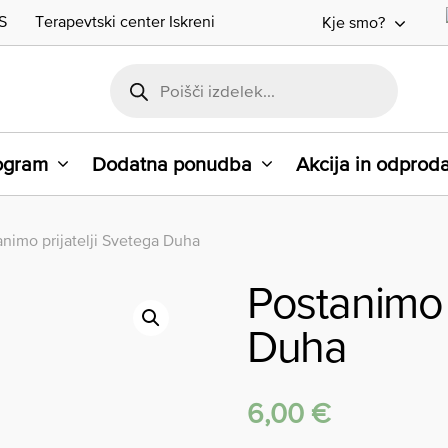
S
Terapevtski center Iskreni
Kje smo?
rogram
Dodatna ponudba
Akcija in odprod
animo prijatelji Svetega Duha
Postanimo p
Duha
6,00
€