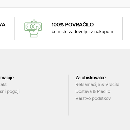
VA
100% POVRAČILO
če niste zadovoljni z nakupom
rmacije
Za obiskovalce
takt
Reklamacije & Vračila
šni pogoji
Dostava & Plačilo
Varstvo podatkov