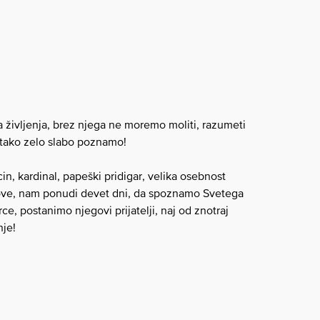
življenja, brez njega ne moremo moliti, razumeti
a tako zelo slabo poznamo!
cin, kardinal, papeški pridigar, velika osebnost
ove, nam ponudi devet dni, da spoznamo Svetega
rce,
postanimo
njegovi
prijatelji
, naj od znotraj
nje!