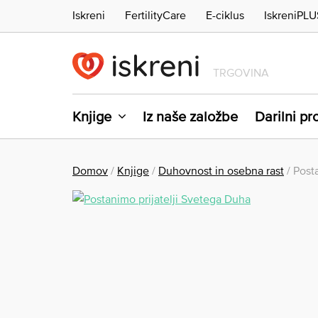
Iskreni
FertilityCare
E-ciklus
IskreniPLU
TRGOVINA
Knjige
Iz naše založbe
Darilni p
Domov
/
Knjige
/
Duhovnost in osebna rast
/ Post