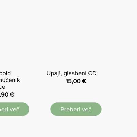
pold
Upaj!, glasbeni CD
mučenik
15,00
€
ce
,90
€
eri več
Preberi več