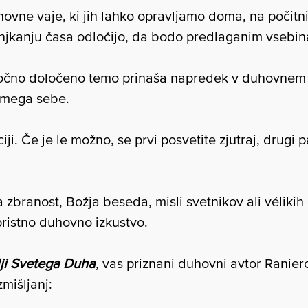
hovne vaje, ki jih lahko opravljamo doma, na počitn
njkanju časa odločijo, da bodo predlaganim vsebina
točno določeno temo prinaša napredek v duhovnem ž
amega sebe.
i. Če je le možno, se prvi posvetite zjutraj, drugi 
a zbranost, Božja beseda, misli svetnikov ali vélik
ristno duhovno izkustvo.
lji Svetega Duha
,
vas priznani duhovni avtor Ranier
mišljanj: