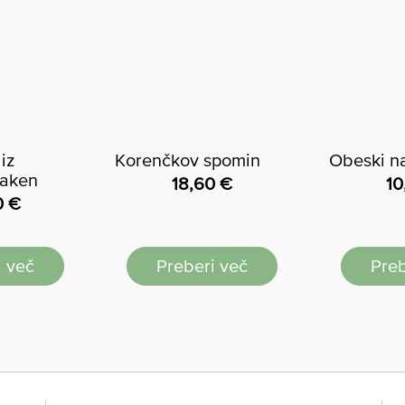
iz
Korenčkov spomin
Obeski n
laken
18,60
€
10
0
€
i več
Preberi več
Preb