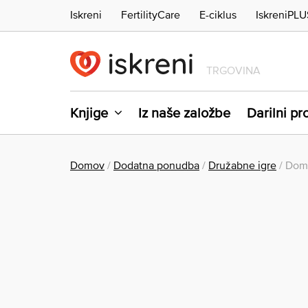
Iskreni
FertilityCare
E-ciklus
IskreniPLU
TRGOVINA
Knjige
Iz naše založbe
Darilni p
Domov
/
Dodatna ponudba
/
Družabne igre
/ Domi