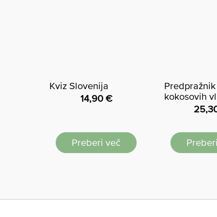
Kviz Slovenija
Predpražnik 
kokosovih v
14,90
€
25,3
Preberi več
Preber