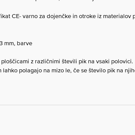
ikat CE- varno za dojenčke in otroke iz materialov p
 3 mm, barve
ploščicami z različnimi števili pik na vsaki polovici.
h lahko polagajo na mizo le, če se število pik na nji