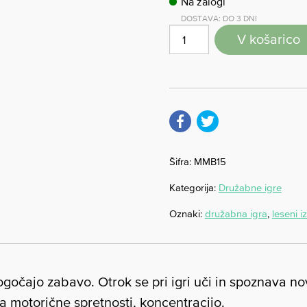
Na zalogi
DOSTAVA: DO 3 DNI
V košarico
Šifra:
MMB15
Kategorija:
Družabne igre
Oznaki:
družabna igra
,
leseni i
ogočajo zabavo. Otrok se pri igri uči in spoznava no
ja motorične spretnosti, koncentracijo.