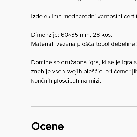
Izdelek ima mednarodni varnostni certif
Dimenzije: 60×35 mm, 28 kos.
Material: vezana plošča topol debeline
Domine so družabna igra, ki se je igra s 
znebijo vseh svojih ploščic, pri čemer ji
končnih ploščicah na mizi.
Ocene