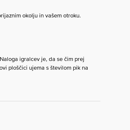
rijaznim okolju in vašem otroku.
 Naloga igralcev je, da se čim prej
hovi ploščici ujema s številom pik na