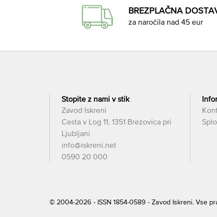
BREZPLAČNA DOSTA
za naročila nad 45 eur
Stopite z nami v stik
Info
Zavod Iskreni
Kon
Cesta v Log 11, 1351 Brezovica pri
Splo
Ljubljani
info@iskreni.net
0590 20 000
© 2004-2026 - ISSN 1854-0589 - Zavod Iskreni. Vse p