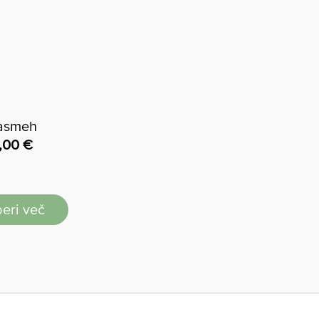
asmeh
,00
€
eri več