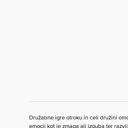
Družabne igre otroku in celi družini om
emocij kot je zmaga ali izguba ter razvi