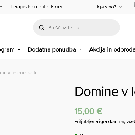
S
Terapevtski center Iskreni
Kje smo?
rogram
Dodatna ponudba
Akcija in odprod
ne v leseni škatli
Domine v le
15,00
€
Priljubljena igra domine, vse