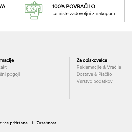
VA
100% POVRAČILO
če niste zadovoljni z nakupom
rmacije
Za obiskovalce
takt
Reklamacije & Vračila
šni pogoji
Dostava & Plačilo
Varstvo podatkov
ravice pridržane. |
Zasebnost