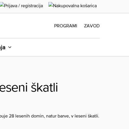
PROGRAMI
ZAVOD
aja
seni škatli
buje 28 lesenih domin, natur barve, v leseni škatli.