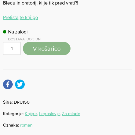
Bledu in oratorij, ki je tik pred vrati?!
Prelistajte knjigo
Na zalogi
DOSTAVA: DO 3 DNI
V košarico
Šifra:
DRU150
Kategorije:
Knjige
,
Leposlovje
,
Za mlade
Oznaka:
roman