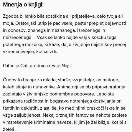
Mnenja o knjigi:
Zgodba bi lahko bila sošolkina ali prijateljeva, celo tvoja ali
moja. Oratorijski utrip je pač vselej pester preplet dejavnosti
in odnosov, znanega in neznanega, izrečenega in
neizrečenega … Vsak se lahko najde vsaj v koščku tega
poletnega mozaika, ki kaže, da je življenje najstnikov precej
vznemirljivejše, kot se zdi.
Patricija Gril, urednica revije Najst
Čudovito branje za mlade, starše, vzgojitelje, animatorje,
katehistinje in duhovnike. Animatorji se ob pripravi oratorija
zapletajo v življenjsko pomembne pogovore. Lepo sta
prikazana različnost in bogastvo notranjega doživljanja pri
fantih in dekletih, zlasti še, ko med njimi preskoči iskra in se
vžge zaljubljenost. Nekaj drznejših fantov se nehote zaplete
v razreševanje kriminalne naveze, ki jim je žal bližje, kot bi si
želeli …