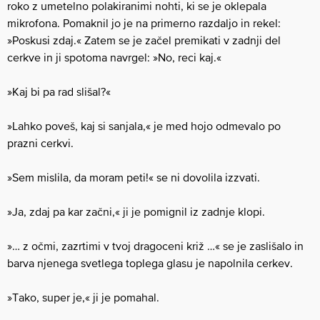
roko z umetelno polakiranimi nohti, ki se je oklepala
mikrofona. Pomaknil jo je na primerno razdaljo in rekel:
»Poskusi zdaj.« Zatem se je začel premikati v zadnji del
cerkve in ji spotoma navrgel: »No, reci kaj.«
»Kaj bi pa rad slišal?«
»Lahko poveš, kaj si sanjala,« je med hojo odmevalo po
prazni cerkvi.
»Sem mislila, da moram peti!« se ni dovolila izzvati.
»Ja, zdaj pa kar začni,« ji je pomignil iz zadnje klopi.
»… z očmi, zazrtimi v tvoj dragoceni križ …« se je zaslišalo in
barva njenega svetlega toplega glasu je napolnila cerkev.
»Tako, super je,« ji je pomahal.