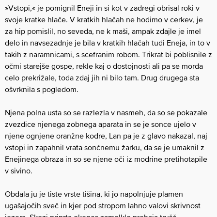
»Vstopi,« je pomignil Eneji in si kot v zadregi obrisal roki v
svoje kratke hlače. V kratkih hlačah ne hodimo v cerkev, je
za hip pomislil, no seveda, ne k maši, ampak zdajle je imel
delo in navsezadnje je bila v kratkih hlačah tudi Eneja, in to v
takih z naramnicami, s scefranim robom. Trikrat bi poblisnile z
očmi starejše gospe, rekle kaj o dostojnosti ali pa se morda
celo prekrižale, toda zdaj jih ni bilo tam. Drug drugega sta
ošvrknila s pogledom.
Njena polna usta so se razlezla v nasmeh, da so se pokazale
zvezdice njenega zobnega aparata in se je sonce ujelo v
njene ognjene oranžne kodre, Lan pa je z glavo nakazal, naj
vstopi in zapahnil vrata sončnemu žarku, da se je umaknil z
Enejinega obraza in so se njene oči iz modrine pretihotapile
v sivino.
Obdala ju je tiste vrste tišina, ki jo napolnjuje plamen
ugašajočih sveč in kjer pod stropom lahno valovi skrivnost