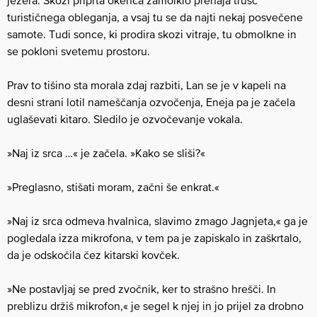
jezera. Skozi priprta okenca zamolklo prehaja trušč
turističnega obleganja, a vsaj tu se da najti nekaj posvečene
samote. Tudi sonce, ki prodira skozi vitraje, tu obmolkne in
se pokloni svetemu prostoru.
Prav to tišino sta morala zdaj razbiti, Lan se je v kapeli na
desni strani lotil nameščanja ozvočenja, Eneja pa je začela
uglaševati kitaro. Sledilo je ozvočevanje vokala.
»Naj iz srca …« je začela. »Kako se sliši?«
»Preglasno, stišati moram, začni še enkrat.«
»Naj iz srca odmeva hvalnica, slavimo zmago Jagnjeta,« ga je
pogledala izza mikrofona, v tem pa je zapiskalo in zaškrtalo,
da je odskočila čez kitarski kovček.
»Ne postavljaj se pred zvočnik, ker to strašno hrešči. In
preblizu držiš mikrofon,« je segel k njej in jo prijel za drobno