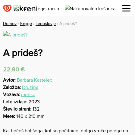
Domov
/
Knjige
/
Leposlovje
/ A prideš?
A prideš?
22,90
€
Avtor:
Barbara Kastelec
Založba:
Družina
Vezava:
mehka
Leto izdaje:
2023
Število strani:
132
Mere:
140 x 210 mm
Kaj hočeš boljšega, kot so počitnice, dolgo vroče poletje na