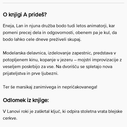
O knjigi A prideš?
Eneja, Lan in njuna družba bodo tudi letos animatorji, kar
pomeni precej dela in odgovornosti, obenem pa je kul, da
bodo lahko cele dneve preživeli skupaj.
Modelarska delavnica, izdelovanje zapestnic, predstava v
potopljenem kinu, kopanje v jezeru – mojstri improvizacije z
veseljem poskrbijo za vse. Na dvorišču se spletajo nova
prijateljstva in prve ljubezni.
Ter še marsikaj zanimivega in nepričakovanega!
Odlomek iz knjige:
V Lanovi roki je zaškrtal ključ, ki odpira stoletna vrata blejske
cerkve.