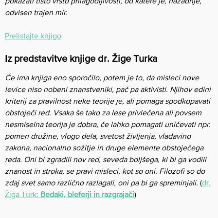
pokazati tisto vrsto prilagodljivosti, od katere je, nazadnje,
odvisen trajen mir.
Prelistajte knjigo
Iz predstavitve knjige dr. Žige Turka
Če ima knjiga eno sporočilo, potem je to, da misleci nove
levice niso nobeni znanstveniki, pač pa aktivisti. Njihov edini
kriterij za pravilnost neke teorije je, ali pomaga spodkopavati
obstoječi red. Vsaka še tako za lese privlečena ali povsem
nesmiselna teorija je dobra, če lahko pomagati uničevati npr.
pomen družine, vlogo dela, svetost življenja, vladavino
zakona, nacionalno sožitje in druge elemente obstoječega
reda. Oni bi zgradili nov red, seveda boljšega, ki bi ga vodili
znanost in stroka, se pravi misleci, kot so oni. Filozofi so do
zdaj svet samo različno razlagali, oni pa bi ga spreminjali.
(
dr.
Žiga Turk:
Bedaki, bleferji in razgrajači
)