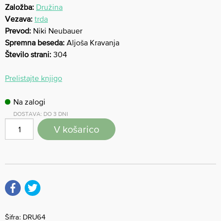
Založba:
Družina
Vezava:
trda
Prevod:
Niki Neubauer
Spremna beseda:
Aljoša Kravanja
Število strani:
304
Prelistajte knjigo
Na zalogi
DOSTAVA: DO 3 DNI
V košarico
Šifra:
DRU64