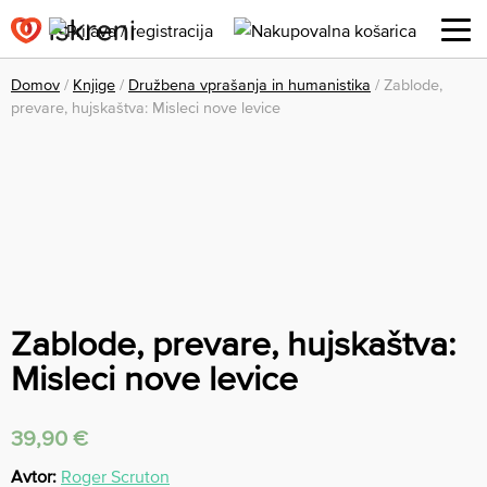
Domov
/
Knjige
/
Družbena vprašanja in humanistika
/ Zablode,
prevare, hujskaštva: Misleci nove levice
Zablode, prevare, hujskaštva:
Misleci nove levice
39,90
€
Avtor:
Roger Scruton