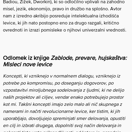
Badiou, Žižek, Dworkin), ki so odločilno vplivali na zahodno
misel, jezik, ekonomijo, pravo in družbo na splošno. Avtor
nam z izredno akribijo posreduje intelektualna izhodišča
levice, ki jih nato postopno eno za drugo razgali, kritično
ovrednoti in izrazi pomisleke o njihovi univerzalni vrednosti.
Odlomek iz knjige
Zablode, prevare, hujskaštva:
Misleci nove levice
Koncepti, ki vzniknejo v normalnem dialogu, vzniknejo iz
potrebe po kompromisu, po doseganju dogovorov, po
vzpostavitvi miroljubnega sodelovanja z ljudmi, ki ne delijo
naših projektov ali ciljev, vendar enako potrebujejo prostor
kot mi. Takšni koncepti imajo zelo malo ali nič skupnega z
namerami in načrti revolucionarne levice, ker tistim, ki jih
uporabljajo, dovoljujejo spreminjati smer delovanja, opustiti
en cilj in izbrati drugega, dopolniti svoj način delovanja in