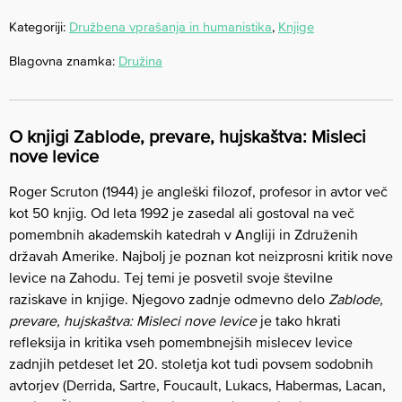
Kategoriji:
Družbena vprašanja in humanistika
,
Knjige
Blagovna znamka:
Družina
O knjigi Zablode, prevare, hujskaštva: Misleci
nove levice
Roger Scruton (1944) je angleški filozof, profesor in avtor več
kot 50 knjig. Od leta 1992 je zasedal ali gostoval na več
pomembnih akademskih katedrah v Angliji in Združenih
državah Amerike. Najbolj je poznan kot neizprosni kritik nove
levice na Zahodu. Tej temi je posvetil svoje številne
raziskave in knjige. Njegovo zadnje odmevno delo
Zablode,
prevare, hujskaštva
: Misleci nove levice
je tako hkrati
refleksija in kritika vseh pomembnejših mislecev levice
zadnjih petdeset let 20. stoletja kot tudi povsem sodobnih
avtorjev (Derrida, Sartre, Foucault, Lukacs, Habermas, Lacan,