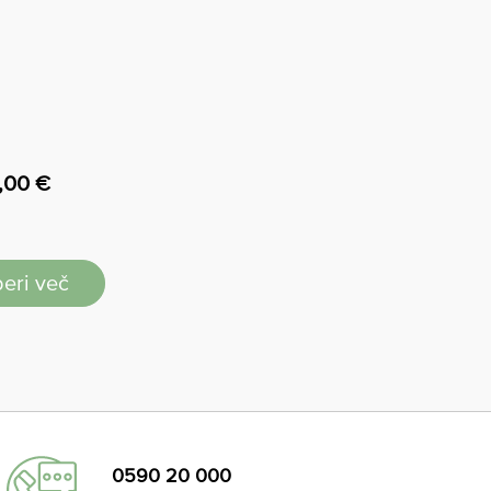
,00
€
eri več
0590 20 000