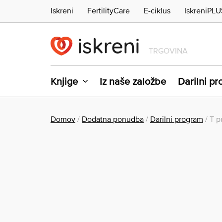
Iskreni
FertilityCare
E-ciklus
IskreniPLU
TRGOVINA
Knjige
Iz naše založbe
Darilni p
Domov
/
Dodatna ponudba
/
Darilni program
/ T p