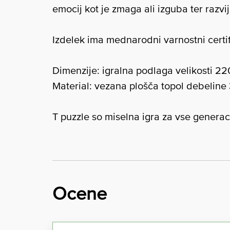
emocij kot je zmaga ali izguba ter razvi
Izdelek ima mednarodni varnostni certif
Dimenzije: igralna podlaga velikosti 
Material: vezana plošča topol debeline
T puzzle so miselna igra za vse generacij
Ocene