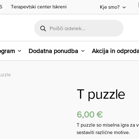
S
Terapevtski center Iskreni
Kje smo?
rogram
Dodatna ponudba
Akcija in odprod
uzzle
T puzzle
6,00
€
T puzzle so miselna igra za v
sestaviti različne motive.