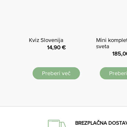
Kviz Slovenija
Mini komplet
sveta
14,90
€
185,
Preberi več
Preber
BREZPLAČNA DOSTA