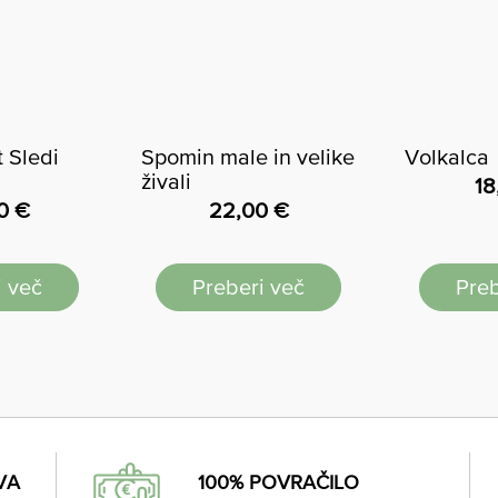
 Sledi
Spomin male in velike
Volkalca
živali
18
00
€
22,00
€
i več
Preberi več
Preb
VA
100% POVRAČILO