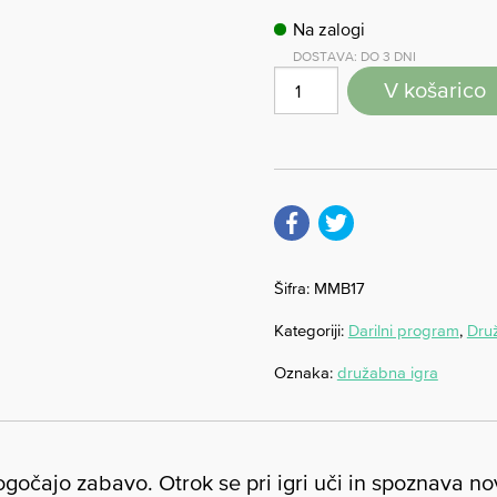
Na zalogi
DOSTAVA: DO 3 DNI
V košarico
Šifra:
MMB17
Kategoriji:
Darilni program
,
Dru
Oznaka:
družabna igra
ogočajo zabavo. Otrok se pri igri uči in spoznava no