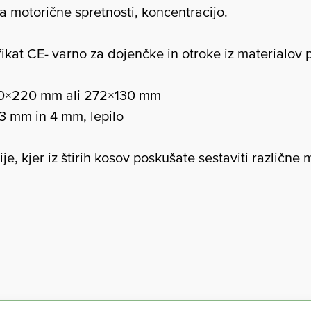
ja motorične spretnosti, koncentracijo.
ikat CE- varno za dojenčke in otroke iz materialov p
220×220 mm ali 272×130 mm
 3 mm in 4 mm, lepilo
e, kjer iz štirih kosov poskušate sestaviti različne 