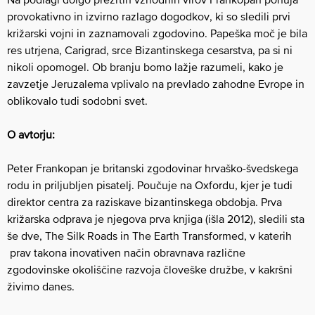
provokativno in izvirno razlago dogodkov, ki so sledili prvi
križarski vojni in zaznamovali zgodovino. Papeška moč je bila
res utrjena, Carigrad, srce Bizantinskega cesarstva, pa si ni
nikoli opomogel. Ob branju bomo lažje razumeli, kako je
zavzetje Jeruzalema vplivalo na prevlado zahodne Evrope in
oblikovalo tudi sodobni svet.
O avtorju:
Peter Frankopan je britanski zgodovinar hrvaško-švedskega
rodu in priljubljen pisatelj. Poučuje na Oxfordu, kjer je tudi
direktor centra za raziskave bizantinskega obdobja. Prva
križarska odprava je njegova prva knjiga (išla 2012), sledili sta
še dve, The Silk Roads in The Earth Transformed, v katerih
prav takona inovativen način obravnava različne
zgodovinske okoliščine razvoja človeške družbe, v kakršni
živimo danes.