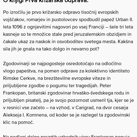
O knjigi Prva križarska odprava:
Po izročilu je prvo križarsko odpravo tisočnij evropskih
vojščakov, romarjev in pustolovcev spodbudil papež Urban II.
leta 1096 z ognjevitimi nagovori po vsej Franciji – šele tri leta
kasneje so te množice stale pred jeruzalemskim obzidjem in
čakale ukaz za naskok in osvoboditev svetega mesta. Kakšna
sila jih je gnala na tako dolgo in nevarno pot?
Zgodovinarji se najpogosteje osredotočajo na odločilno
vlogo papeštva, na pomen odprave za kolektivno identiteto
Rimske Cerkve, na brezštevilne evropske viteze in
priljubljene zgodbe o pogumu ter tragedijah. Peter
Frankopan, britanski zgodovinar hrvaško-švedskega rodu in
priljubljen pisatelj, pa je svojo pozornost usmeril tja, kjer se je
v resnici vse začelo – na vzhod, v Carigrad, na dvor cesarja
Alekseja I. Komnena, od koder se je razlegel ta zgodovinski
klic na pomoč.
Na podlagi dolgo prezrtih vzhodnih virov Frankopan ponuja