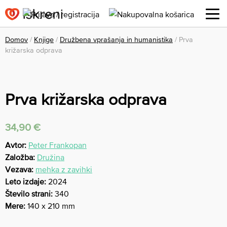
Domov
/
Knjige
/
Družbena vprašanja in humanistika
/ Prva
križarska odprava
Prva križarska odprava
34,90
€
Avtor:
Peter Frankopan
Založba:
Družina
Vezava:
mehka z zavihki
Leto izdaje:
2024
Število strani:
340
Mere:
140 x 210 mm