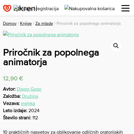
Domov
/
Knjige
/
Za mlade
/ Priročnik za popolnega animatorja
Priročnik za popolnega
animatorja
12,90
€
Avtor:
Diego Goso
Založba:
Družina
Vezava:
mehka
Leto izdaje:
2024
Število strani:
112
10 praktičnih nasvetov za oblikovanje odličnih oratorijskih