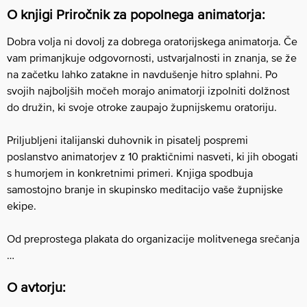
O knjigi Priročnik za popolnega animatorja:
Dobra volja ni dovolj za dobrega oratorijskega animatorja. Če
vam primanjkuje odgovornosti, ustvarjalnosti in znanja, se že
na začetku lahko zatakne in navdušenje hitro splahni. Po
svojih najboljših močeh morajo animatorji izpolniti dolžnost
do družin, ki svoje otroke zaupajo župnijskemu oratoriju.
Priljubljeni italijanski duhovnik in pisatelj pospremi
poslanstvo animatorjev z 10 praktičnimi nasveti, ki jih obogati
s humorjem in konkretnimi primeri. Knjiga spodbuja
samostojno branje in skupinsko meditacijo vaše župnijske
ekipe.
Od preprostega plakata do organizacije molitvenega srečanja
…
O avtorju: