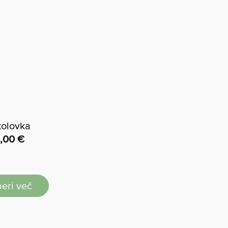
kolovka
,00
€
eri več