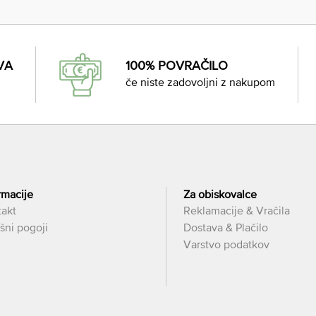
VA
100% POVRAČILO
če niste zadovoljni z nakupom
rmacije
Za obiskovalce
takt
Reklamacije & Vračila
šni pogoji
Dostava & Plačilo
Varstvo podatkov