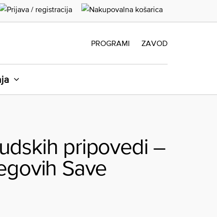
PROGRAMI
ZAVOD
aja
judskih pripovedi –
bregovih Save