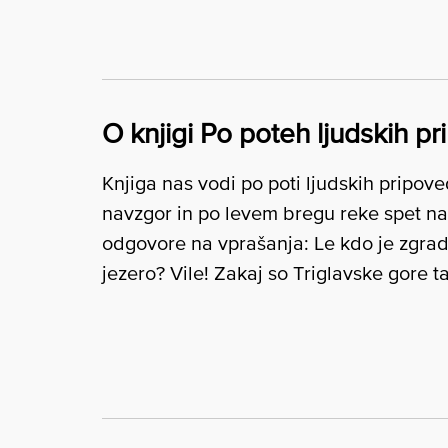
O knjigi Po poteh ljudskih pr
Knjiga nas vodi po poti ljudskih pripo
navzgor in po levem bregu reke spet nazaj
odgovore na vprašanja: Le kdo je zgradi
jezero? Vile! Zakaj so Triglavske gore t