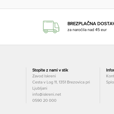
BREZPLAČNA DOSTA
za naročila nad 45 eur
Stopite z nami v stik
Info
Zavod Iskreni
Kon
Cesta v Log 11, 1351 Brezovica pri
Splo
Ljubljani
info@iskreni.net
0590 20 000