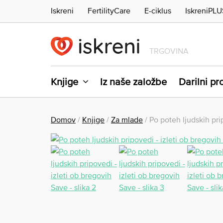
Iskreni
FertilityCare
E-ciklus
IskreniPLU
TRGOVINA
Knjige
Iz naše založbe
Darilni p
Domov
/
Knjige
/
Za mlade
/ Po poteh ljudskih pri