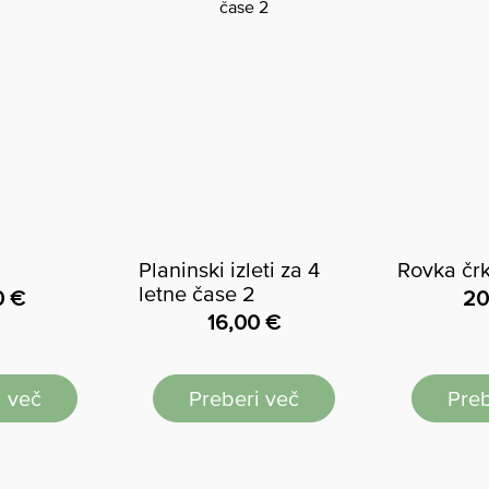
Planinski izleti za 4
Rovka čr
letne čase 2
0
€
20
16,00
€
i več
Preberi več
Preb