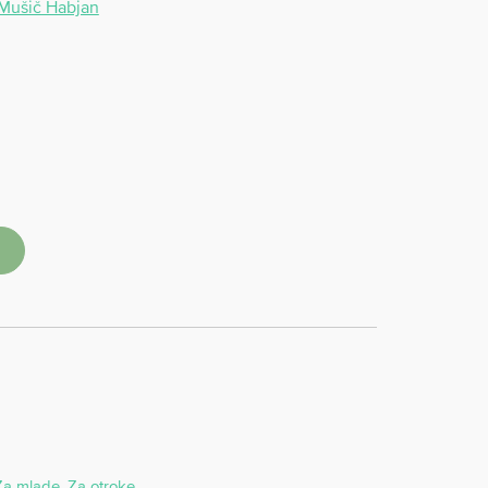
 Mušič Habjan
Za mlade
,
Za otroke