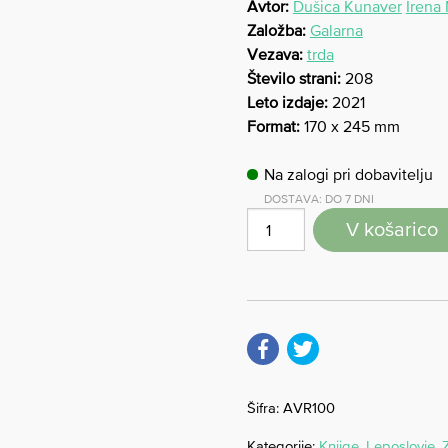
Avtor:
Dušica Kunaver
Irena
Založba:
Galarna
Vezava:
trda
Število strani:
208
Leto izdaje:
2021
Format:
170 x 245 mm
Na zalogi pri dobavitelju
DOSTAVA: DO 7 DNI
V košarico
Šifra:
AVR100
Kategorije:
Knjige
,
Leposlovje
,