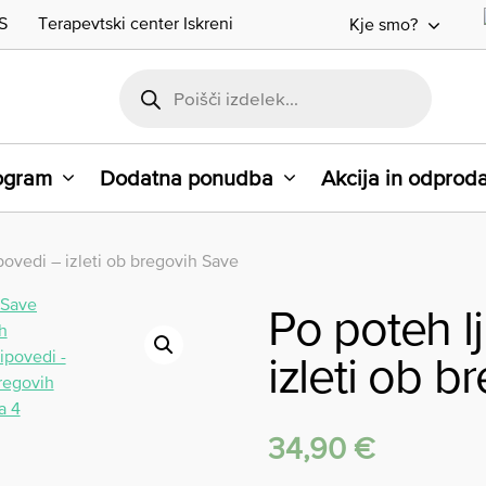
S
Terapevtski center Iskreni
Kje smo?
rogram
Dodatna ponudba
Akcija in odprod
povedi – izleti ob bregovih Save
Po poteh l
izleti ob 
34,90
€