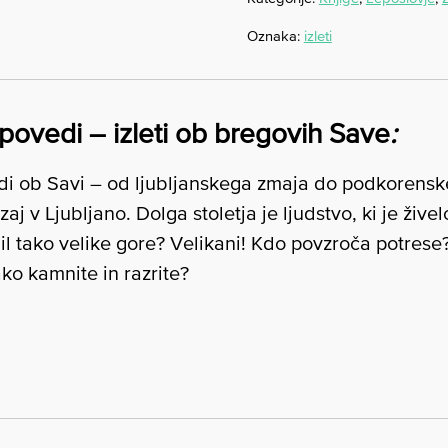
Oznaka:
izleti
ipovedi – izleti ob bregovih Save
:
vedi ob Savi – od ljubljanskega zmaja do podkoren
 v Ljubljano. Dolga stoletja je ljudstvo, ki je živelo 
l tako velike gore? Velikani! Kdo povzroča potrese?
ako kamnite in razrite?