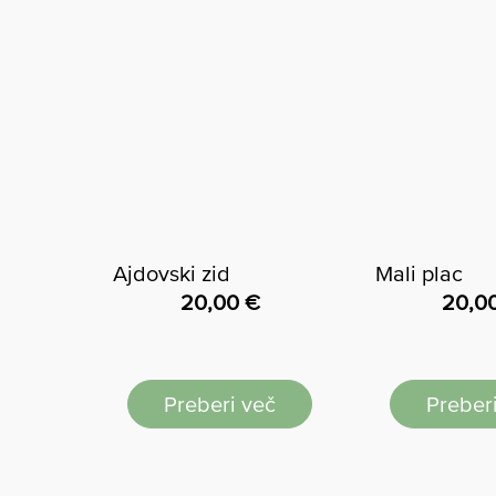
Ajdovski zid
Mali plac
20,00
€
20,0
Preberi več
Preber