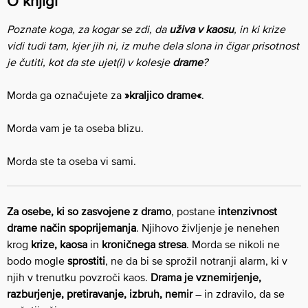
O knjigi
Poznate koga, za kogar se zdi, da
uživa v kaosu
, in ki krize
vidi tudi tam, kjer jih ni, iz muhe dela slona in čigar prisotnost
je čutiti, kot da ste ujet(i) v kolesje
drame
?
Morda ga označujete za
»kraljico drame«
.
Morda vam je ta oseba blizu.
Morda ste ta oseba vi sami.
Za osebe, ki so zasvojene z dramo
, postane
intenzivnost
drame način spoprijemanja
. Njihovo življenje je nenehen
krog
krize, kaosa
in
kroničnega stresa
. Morda se nikoli ne
bodo mogle
sprostiti
, ne da bi se sprožil notranji alarm, ki v
njih v trenutku povzroči kaos.
Drama je vznemirjenje,
razburjenje, pretiravanje, izbruh, nemir
– in zdravilo, da se