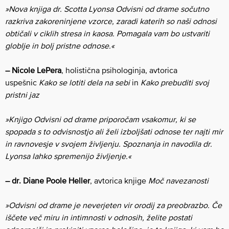
»Nova knjiga dr. Scotta Lyonsa Odvisni od drame sočutno
razkriva zakoreninjene vzorce, zaradi katerih so naši odnosi
obtičali v ciklih stresa in kaosa. Pomagala vam bo ustvariti
globlje in bolj pristne odnose.«
– Nicole LePera
, holistična psihologinja, avtorica
uspešnic
Kako se lotiti dela na sebi
in
Kako prebuditi svoj
pristni jaz
»Knjigo Odvisni od drame priporočam vsakomur, ki se
spopada s to odvisnostjo ali želi izboljšati odnose ter najti mir
in ravnovesje v svojem življenju. Spoznanja in navodila dr.
Lyonsa lahko spremenijo življenje.«
– dr. Diane Poole Heller
, avtorica knjige
Moč navezanosti
»Odvisni od drame je neverjeten vir orodij za preobrazbo. Če
iščete več miru in intimnosti v odnosih, želite postati