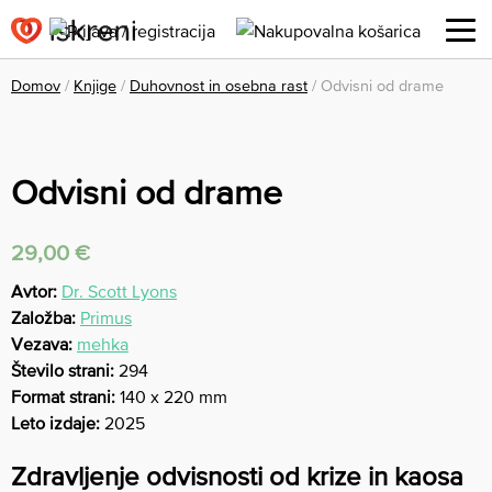
Domov
/
Knjige
/
Duhovnost in osebna rast
/ Odvisni od drame
Odvisni od drame
29,00
€
Avtor:
Dr. Scott Lyons
Založba:
Primus
Vezava:
mehka
Število strani:
294
Format strani:
140 x 220 mm
Leto izdaje:
2025
Zdravljenje odvisnosti od krize in kaosa