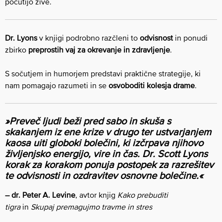
počutijo žive.
Dr. Lyons
v knjigi podrobno razčleni to
odvisnost
in ponudi
zbirko
preprostih vaj za okrevanje in zdravljenje
.
S sočutjem in humorjem predstavi praktične strategije, ki
nam pomagajo razumeti in se
osvoboditi kolesja drame
.
»Preveč ljudi beži pred sabo in skuša s
skakanjem iz ene krize v drugo ter ustvarjanjem
kaosa uiti globoki bolečini, ki izčrpava njihovo
življenjsko energijo, vire in čas. Dr. Scott Lyons
korak za korakom ponuja postopek za razrešitev
te odvisnosti in ozdravitev osnovne bolečine.«
– dr. Peter A. Levine
, avtor knjig
Kako prebuditi
tigra
in
Skupaj premagujmo travme in stres