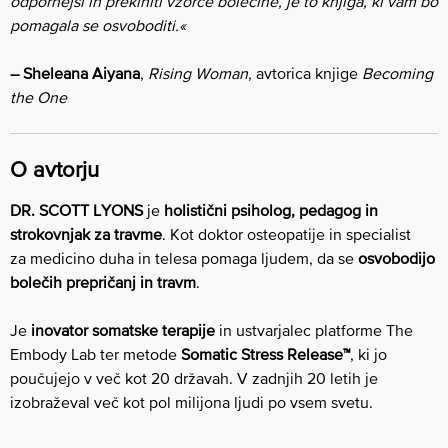
odpornejši in prekiniti vzorce bolečine, je to knjiga, ki vam bo
pomagala se osvoboditi.«
– Sheleana Aiyana
,
Rising Woman
, avtorica knjige
Becoming
the One
O avtorju
DR. SCOTT LYONS
je
holistični psiholog, pedagog in
strokovnjak za travme
. Kot doktor osteopatije in specialist
za
medicino duha in telesa pomaga ljudem, da se
osvobodijo
bolečih prepričanj in travm
.
Je
inovator somatske terapije
in ustvarjalec platforme The
Embody Lab ter metode
Somatic Stress Release™
, ki jo
poučujejo v več kot 20 državah. V zadnjih 20 letih je
izobraževal več kot pol milijona ljudi po vsem svetu.