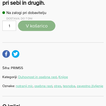
pri sebi in drugih.
Na zalogi pri dobavitelju
DOSTAVA: DO 7 DNI
V košarico
Šifra:
PRIM55
Kategoriji:
Duhovnost in osebna rast
,
Knjige
Oznake:
notranji mir
,
osebna rast
,
stres
,
tesnoba
,
zavestno življenje