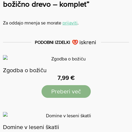
božično drevo – komplet”
Za oddajo mnenja se morate
prijaviti
.
PODOBNI IZDELKI
Zgodba o božiču
7,99
€
Preberi več
Domine v leseni škatli