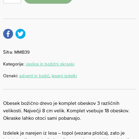
Šifra:
MMB39
Kategorija:
Jaslice in božični okraski
Oznaki:
advent in božič
,
leseni izdelki
Obesek božično drevo je komplet obeskov 3 različnih
velikosti. Največji 8 cm velik. Komplet vsebuje 18 obeskov.
Okraske lahko otoci sami pobarvajo.
Izdelek je narejen iz lesa – topol (vezana plošča), zato je