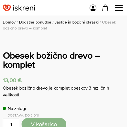
Domov
/
Dodatna ponudba
/
Jaslice in božični okraski
/ Obesek
božično drevo – komplet
Obesek božično drevo –
komplet
13,00
€
Obesek božično drevo je komplet obeskov 3 različnih
velikosti.
Na zalogi
DOSTAVA: DO 3 DNI
V košarico