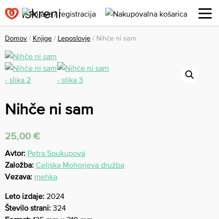
Domov
/
Knjige
/
Leposlovje
/ Nihče ni sam
Nihče ni sam
25,00
€
Avtor:
Petra Soukupová
Založba:
Celjska Mohorjeva družba
Vezava:
mehka
Leto izdaje:
2024
Število strani:
324