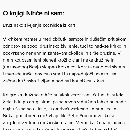
O knjigi Nihče ni sam:
Družinsko življenje kot hišica iz kart
V krhkem razmerju med občutki samote in dušečim pritiskom
odnosov se zgodi družinsko življenje, tudi to nadvse krhko in
podvrženo nenehnim zahtevam okolice in širše družine. V
njem kot osamljeni planeti krožijo člani neke družine in
(nezavedno) iščejo skupno krožnico. Ko v ta negotovi sistem
iznenada trešči novica o smrti in napredujoči bolezni, se
začne družinsko življenje podirati kot hišica iz kart …
Ko gre za družino, nihče ni nikoli zares sam, četudi bi si kdaj
želel biti; po drugi strani pa se ravno v družino lahko prikrade
najhujša samota: tista, ki omrtviči vsakršno komunikacijo.
Nekaj podobnega doživljajo liki Petre Soukupove, ko se
znajdejo v vrtincu družinske drame. Veronika, žena in mama,
težko krmari med družino, kariero in starši, ki živijo daleč