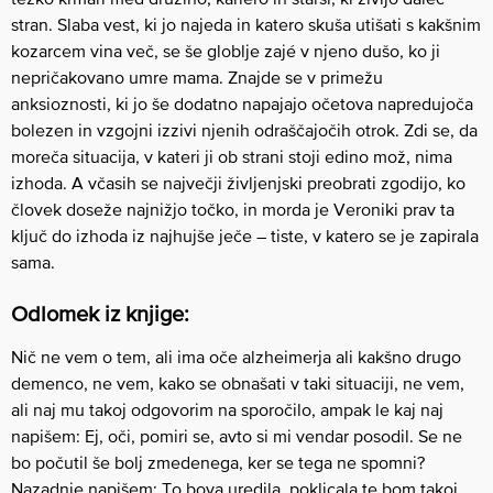
stran. Slaba vest, ki jo najeda in katero skuša utišati s kakšnim
kozarcem vina več, se še globlje zajé v njeno dušo, ko ji
nepričakovano umre mama. Znajde se v primežu
anksioznosti, ki jo še dodatno napajajo očetova napredujoča
bolezen in vzgojni izzivi njenih odraščajočih otrok. Zdi se, da
moreča situacija, v kateri ji ob strani stoji edino mož, nima
izhoda. A včasih se največji življenjski preobrati zgodijo, ko
človek doseže najnižjo točko, in morda je Veroniki prav ta
ključ do izhoda iz najhujše ječe – tiste, v katero se je zapirala
sama.
Odlomek iz knjige:
Nič ne vem o tem, ali ima oče alzheimerja ali kakšno drugo
demenco, ne vem, kako se obnašati v taki situaciji, ne vem,
ali naj mu takoj odgovorim na sporočilo, ampak le kaj naj
napišem: Ej, oči, pomiri se, avto si mi vendar posodil. Se ne
bo počutil še bolj zmedenega, ker se tega ne spomni?
Nazadnje napišem: To bova uredila, poklicala te bom takoj