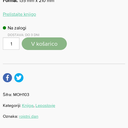
Format:
135 mm x 210 mm
Prelistajte knjigo
Na zalogi
DOSTAVA: DO 3 DNI
V košarico
Šifra:
MOH103
Kategoriji:
Knjige
,
Leposlovje
Oznaka:
rojstni dan