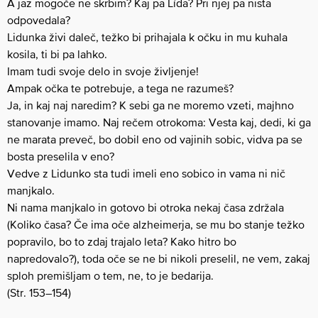
A jaz mogoče ne skrbim? Kaj pa Lída? Pri njej pa nista
odpovedala?
Lidunka živi daleč, težko bi prihajala k očku in mu kuhala
kosila, ti bi pa lahko.
Imam tudi svoje delo in svoje življenje!
Ampak očka te potrebuje, a tega ne razumeš?
Ja, in kaj naj naredim? K sebi ga ne moremo vzeti, majhno
stanovanje imamo. Naj rečem otrokoma: Vesta kaj, dedi, ki ga
ne marata preveč, bo dobil eno od vajinih sobic, vidva pa se
bosta preselila v eno?
Vedve z Lidunko sta tudi imeli eno sobico in vama ni nič
manjkalo.
Ni nama manjkalo in gotovo bi otroka nekaj časa zdržala
(Koliko časa? Če ima oče alzheimerja, se mu bo stanje težko
popravilo, bo to zdaj trajalo leta? Kako hitro bo
napredovalo?), toda oče se ne bi nikoli preselil, ne vem, zakaj
sploh premišljam o tem, ne, to je bedarija.
(Str. 153–154)