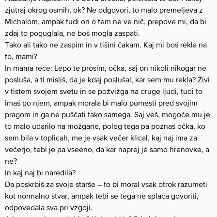
zjutraj okrog osmih, ok? Ne odgovori, to malo premeljeva z
Michalom, ampak tudi on o tem ne ve nič, prepove mi, da bi
zdaj to poguglala, ne boš mogla zaspati.
Tako ali tako ne zaspim in v tišini čakam. Kaj mi boš rekla na
to, mami?
In mama reče: Lepo te prosim, očka, saj on nikoli nikogar ne
posluša, a ti misliš, da je kdaj poslušal, kar sem mu rekla? Živi
v tistem svojem svetu in se požvižga na druge ljudi, tudi to
imaš po njem, ampak morala bi malo pomesti pred svojim
pragom in ga ne puščati tako samega. Saj veš, mogoče mu je
to malo udarilo na možgane, poleg tega pa poznaš očka, ko
sem bila v toplicah, me je vsak večer klical, kaj naj ima za
večerjo, tebi je pa vseeno, da kar naprej jé samo hrenovke, a
ne?
In kaj naj bi naredila?
Da poskrbiš za svoje starše – to bi moral vsak otrok razumeti
kot normalno stvar, ampak tebi se tega ne splača govoriti,
odpovedala sva pri vzgoji.