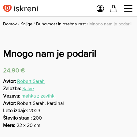
Domov
/
Knjige
/
Duhovnost in osebna rast
/ Mnogo nam je podaril
Mnogo nam je podaril
24,90
€
Avtor:
Robert Sarah
Založba:
Salve
Vezava:
mehka z zavihki
Avtor:
Robert Sarah, kardinal
Leto izdaje:
2023
Število strani:
200
Mere:
22 x 20 cm