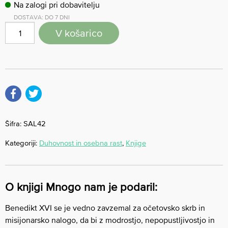
Na zalogi pri dobavitelju
DOSTAVA: DO 7 DNI
V košarico
Šifra:
SAL42
Kategoriji:
Duhovnost in osebna rast
,
Knjige
O knjigi Mnogo nam je podaril:
Benedikt XVI se je vedno zavzemal za očetovsko skrb in
misijonarsko nalogo, da bi z modrostjo, nepopustljivostjo in