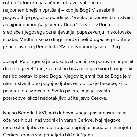
ostrim čutom za natančnost obravnaval eno od
najpomembnejših vprašanj – kdo je Bog? V zasebnih
pogovorih je pogosto poudarjal: ‘Veliko je pomembnih stvari,
a najpomembnejša je vera v Boga.’ Ta vera v Boga je bila
središče njegovega oznanjevanja, papeževanja in škofovske
službe. Medtem ko so drugi morda imeli drugačne prioritete,
je bil glavni cilj Benedikta XVI nedvoumno jasen – Bog.
Joseph Ratzinger si je prizadeval, da bi nas ponovno pripeljal
do odkritja veličine, svetosti in božanskega izvora liturgije, ki
nas bo postavilo pred Boga. Njegov izjemni čut za Boga je v
njem ustvaril brezpogojno ljubezen do Božje besede, ki jo
posredujeta izročilo in Sveto pismo, in jo je zvesto
posredoval skozi nedotakljivo učiteljstvo Cerkve.
Naj bo Benedikt XVI, naš duhovni vodja, pastir naših src in
oče naših duš, naš vodnik in varuh Cerkve. Naj njegova
modrost in ljubezen do Boga še naprej usmerjata in varujeta
Cerkev ter nas vse pripeljeta bliže k Njemu.