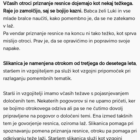
Včasih otroci priznanje resnice dojemajo kot nekaj težkega.
Raje jo zamolčijo, saj se bojijo kazni.
Babca želi Luki in vse
mlade bralce naučiti, kako pomembno je, da se ne zatekamo
v laž.
Pa vendar priznanje resnice na koncu ni tako težko, kot sprva
mislijo otroci. Prav je, da se opravičimo in popravimo svoje
napake.
Slikanica je namenjena otrokom od tretjega do desetega leta
,
staršem in vzgojiteljem pa služi kot vzgojni pripomoček pri
razlaganju pomembnih tematik.
Starši in vzgojitelji imamo včasih težave s pojasnjevanjem
določenih tem. Nekaterih pogovorov si ne upamo pričeti, ker
se bojimo otrokovega odziva ali pa se ne čutimo dovolj
pripravljene na pogovor o določeni temi. Ena izmed takšnih
tem je govorjenje resnica, oziroma laž. Slikanica pomaga pri
spoznavanju pomena priznanja resnice, otroku pa pomaga pri
odkrivanju teže laži. Staršem slikanica služi kot vzgojni