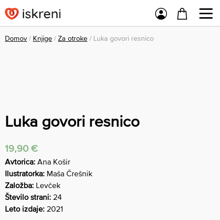
Domov
/
Knjige
/
Za otroke
/ Luka govori resnico
Luka govori resnico
19,90
€
Avtorica:
Ana Košir
Ilustratorka:
Maša Črešnik
Založba:
Levček
Število strani:
24
Leto izdaje:
2021