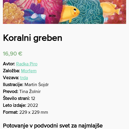
Koralni greben
16,90
€
Avtor:
Radka Piro
Založba:
Morfem
Vezava:
trda
Ilustracije:
Martin Šojdr
Prevod:
Tina Žolnir
Število strani:
12
Leto izdaje:
2022
Format:
229 x 229 mm
Potovanje v podvodni svet za najmlajše