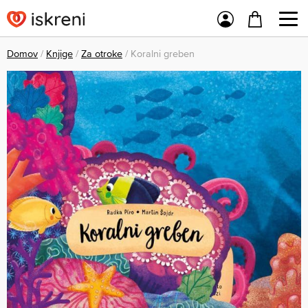
Domov
/
Knjige
/
Za otroke
/ Koralni greben