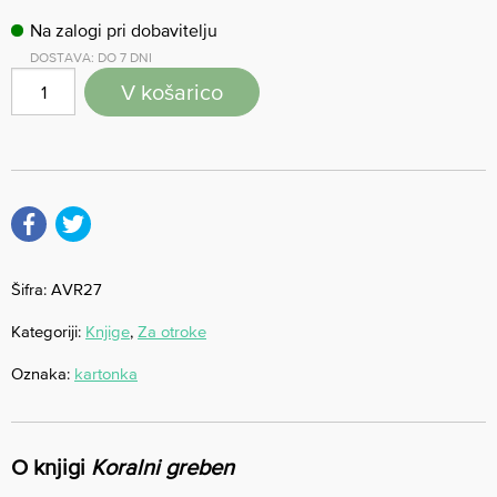
Na zalogi pri dobavitelju
DOSTAVA: DO 7 DNI
V košarico
Šifra:
AVR27
Kategoriji:
Knjige
,
Za otroke
Oznaka:
kartonka
O knjigi
Koralni greben