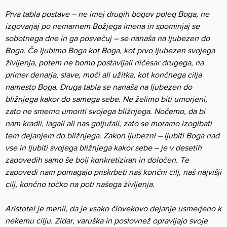
Prva tabla postave – ne imej drugih bogov poleg Boga, ne
izgovarjaj po nemarnem Božjega imena in spominjaj se
sobotnega dne in ga posvečuj – se nanaša na ljubezen do
Boga. Če ljubimo Boga kot Boga, kot prvo ljubezen svojega
življenja, potem ne bomo postavljali ničesar drugega, na
primer denarja, slave, moči ali užitka, kot končnega cilja
namesto Boga. Druga tabla se nanaša na ljubezen do
bližnjega kakor do samega sebe. Ne želimo biti umorjeni,
zato ne smemo umoriti svojega bližnjega. Nočemo, da bi
nam kradli, lagali ali nas goljufali, zato se moramo izogibati
tem dejanjem do bližnjega. Zakon ljubezni – ljubiti Boga nad
vse in ljubiti svojega bližnjega kakor sebe – je v desetih
zapovedih samo še bolj konkretiziran in določen. Te
zapovedi nam pomagajo priskrbeti naš končni cilj, naš najvišji
cilj, končno točko na poti našega življenja.
Aristotel je menil, da je vsako človekovo dejanje usmerjeno k
nekemu cilju. Zidar, varuška in poslovnež opravljajo svoje