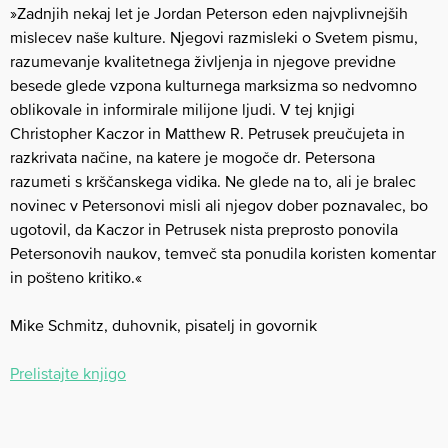
»Zadnjih nekaj let je Jordan Peterson eden najvplivnejših
mislecev naše kulture. Njegovi razmisleki o Svetem pismu,
razumevanje kvalitetnega življenja in njegove previdne
besede glede vzpona kulturnega marksizma so nedvomno
oblikovale in informirale milijone ljudi. V tej knjigi
Christopher Kaczor in Matthew R. Petrusek preučujeta in
razkrivata načine, na katere je mogoče dr. Petersona
razumeti s krščanskega vidika. Ne glede na to, ali je bralec
novinec v Petersonovi misli ali njegov dober poznavalec, bo
ugotovil, da Kaczor in Petrusek nista preprosto ponovila
Petersonovih naukov, temveč sta ponudila koristen komentar
in pošteno kritiko.«
Mike Schmitz, duhovnik, pisatelj in govornik
Prelistajte knjigo