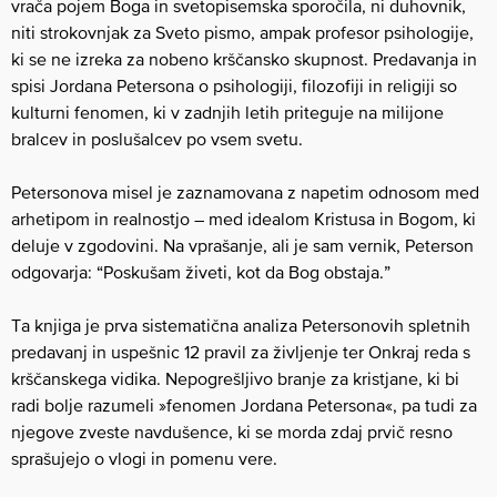
vrača pojem Boga in svetopisemska sporočila, ni duhovnik,
niti strokovnjak za Sveto pismo, ampak profesor psihologije,
ki se ne izreka za nobeno krščansko skupnost. Predavanja in
spisi Jordana Petersona o psihologiji, filozofiji in religiji so
kulturni fenomen, ki v zadnjih letih priteguje na milijone
bralcev in poslušalcev po vsem svetu.
Petersonova misel je zaznamovana z napetim odnosom med
arhetipom in realnostjo – med idealom Kristusa in Bogom, ki
deluje v zgodovini. Na vprašanje, ali je sam vernik, Peterson
odgovarja: “Poskušam živeti, kot da Bog obstaja.”
Ta knjiga je prva sistematična analiza Petersonovih spletnih
predavanj in uspešnic 12 pravil za življenje ter Onkraj reda s
krščanskega vidika. Nepogrešljivo branje za kristjane, ki bi
radi bolje razumeli »fenomen Jordana Petersona«, pa tudi za
njegove zveste navdušence, ki se morda zdaj prvič resno
sprašujejo o vlogi in pomenu vere.