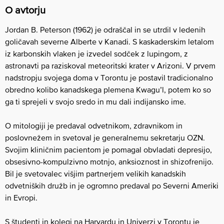
O avtorju
Jordan B. Peterson (1962) je odraščal in se utrdil v ledenih
goličavah severne Alberte v Kanadi. S kaskaderskim letalom
iz karbonskih vlaken je izvedel sodček z lupingom, z
astronavti pa raziskoval meteoritski krater v Arizoni. V prvem
nadstropju svojega doma v Torontu je postavil tradicionalno
obredno kolibo kanadskega plemena Kwagu’l, potem ko so
ga ti sprejeli v svojo sredo in mu dali indijansko ime.
O mitologiji je predaval odvetnikom, zdravnikom in
poslovnežem in svetoval je generalnemu sekretarju OZN.
Svojim kliničnim pacientom je pomagal obvladati depresijo,
obsesivno-kompulzivno motnjo, anksioznost in shizofrenijo.
Bil je svetovalec višjim partnerjem velikih kanadskih
odvetniških družb in je ogromno predaval po Severni Ameriki
in Evropi.
S študenti in kolegi na Harvardu in Univerzi v Torontu je