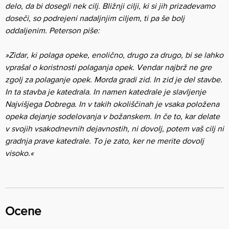
delo, da bi dosegli nek cilj. Bližnji cilji, ki si jih prizadevamo
doseči, so podrejeni nadaljnjim ciljem, ti pa še bolj
oddaljenim. Peterson piše:
»Zidar, ki polaga opeke, enolično, drugo za drugo, bi se lahko
vprašal o koristnosti polaganja opek. Vendar najbrž ne gre
zgolj za polaganje opek. Morda gradi zid. In zid je del stavbe.
In ta stavba je katedrala. In namen katedrale je slavljenje
Najvišjega Dobrega. In v takih okoliščinah je vsaka položena
opeka dejanje sodelovanja v božanskem. In če to, kar delate
v svojih vsakodnevnih dejavnostih, ni dovolj, potem vaš cilj ni
gradnja prave katedrale. To je zato, ker ne merite dovolj
visoko.«
Ocene