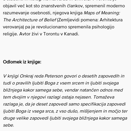
objavil več kot sto znanstvenih člankov, spremenil moderno
razumevanje osebnosti, njegova knjiga
Maps of Meaning:
The Architecture of Belief
(Zemljevidi pomena: Arhitektura
verovanja) pa je revolucionarno spremenila psihologijo
religije. Avtor živi v Torontu v Kanadi.
Odlomek iz knjige:
V knjigi Onkraj reda Peterson govori o desetih zapovedih in
tudi o pravilih ljubiti Boga z vsem srcem in ljubiti svojega
bližnjega kakor samega sebe, vendar natančen odnos med
tem dvojim v njegovi razlagi ostaja nejasen. Tomaževa
razlaga je, da je deset zapovedi samo specifikacija zapovedi
ljubiti Boga iz vsega srca, z vso dušo, mišljenjem in močjo ter
druge velike zapovedi ljubiti svojega bližnjega kakor samega
sebe.