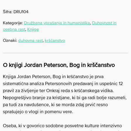
Šifra:
DRU104
Kategorije:
Družbena vprašanja in humanistika
,
Duhovnost in
osebna rast
,
Knjige
Oznaki:
duhovna rast
,
krščanstvo
O knjigi Jordan Peterson, Bog in krščanstvo
Knjiga Jordan Peterson, Bog in krščanstvo je prva
sistematična analiza Petersonovih predavanj in uspešnic 12
pravil za življenje ter Onkraj reda s krščanskega vidika.
Nepogrešljivo branje za kristjane, ki bi ga radi bolje razumeli,
pa tudi za navdušence, ki se morda zdaj prvič resno
sprašujejo o vlogi in pomenu vere.
Oseba, ki v govorico sodobne posvetne kulture intenzivno