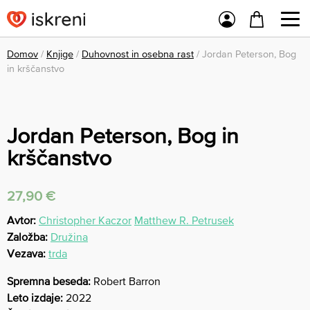
Domov
/
Knjige
/
Duhovnost in osebna rast
/ Jordan Peterson, Bog
in krščanstvo
Jordan Peterson, Bog in
krščanstvo
27,90
€
Avtor:
Christopher Kaczor
Matthew R. Petrusek
Založba:
Družina
Vezava:
trda
Spremna beseda:
Robert Barron
Leto izdaje:
2022