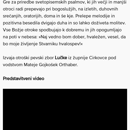
Gre za priredbe svetopisemskih psalmov, ki jih večji in manjši
otroci radi prepevajo pri bogoslužjih, na izletih, duhovnih
srečanjih, oratorijih, doma in še kje. Prelepe melodije in
pozitivna besedila dvigajo duha in so lahko doživeta molitev.
Vse Božje otroke spodbujajo k dobremu in jih opogumljajo
na poti v nebesa: »Naj vedno bom dober, hvaležen, vesel, da
bo moje življenje Stvarniku hvalospev!«
Izvaja otroški pevski zbor
Lučke
iz župnije Cirkovce pod
vodstvom Mateje Gojkošek Orthaber.
Predstavitveni video