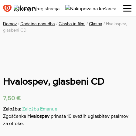
Domov
/
Dodatna ponudba
/
Glasba in filmi
/
Glasba
/ Hvalospev,
glasbeni CD
Hvalospev, glasbeni CD
7,50
€
Založba:
Založba Emanuel
Zgoščenka
Hvalospev
prinaša 10 svežih uglasbitev psalmov
za otroke.