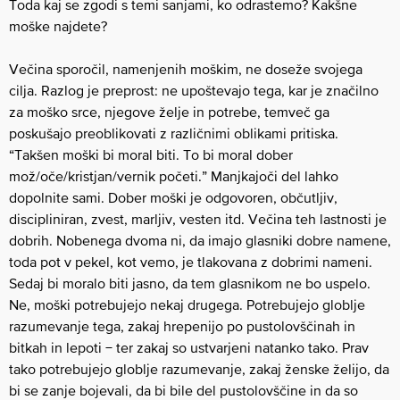
Toda kaj se zgodi s temi sanjami, ko odrastemo? Kakšne
moške najdete?
Večina sporočil, namenjenih moškim, ne doseže svojega
cilja. Razlog je preprost: ne upoštevajo tega, kar je značilno
za moško srce, njegove želje in potrebe, temveč ga
poskušajo preoblikovati z različnimi oblikami pritiska.
“Takšen moški bi moral biti. To bi moral dober
mož/oče/kristjan/vernik početi.” Manjkajoči del lahko
dopolnite sami. Dober moški je odgovoren, občutljiv,
discipliniran, zvest, marljiv, vesten itd. Večina teh lastnosti je
dobrih. Nobenega dvoma ni, da imajo glasniki dobre namene,
toda pot v pekel, kot vemo, je tlakovana z dobrimi nameni.
Sedaj bi moralo biti jasno, da tem glasnikom ne bo uspelo.
Ne, moški potrebujejo nekaj drugega. Potrebujejo globlje
razumevanje tega, zakaj hrepenijo po pustolovščinah in
bitkah in lepoti − ter zakaj so ustvarjeni natanko tako. Prav
tako potrebujejo globlje razumevanje, zakaj ženske želijo, da
bi se zanje bojevali, da bi bile del pustolovščine in da so