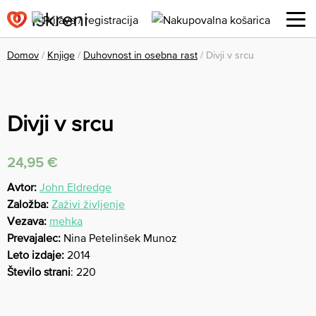
Domov
/
Knjige
/
Duhovnost in osebna rast
/ Divji v srcu
Divji v srcu
24,95
€
Avtor:
John Eldredge
Založba:
Zaživi življenje
Vezava:
mehka
Prevajalec:
Nina Petelinšek Munoz
Leto izdaje:
2014
Število strani
: 220