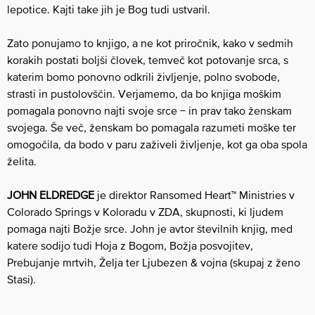
lepotice. Kajti take jih je Bog tudi ustvaril.
Zato ponujamo to knjigo, a ne kot priročnik, kako v sedmih
korakih postati boljši človek, temveč kot potovanje srca, s
katerim bomo ponovno odkrili življenje, polno svobode,
strasti in pustolovščin. Verjamemo, da bo knjiga moškim
pomagala ponovno najti svoje srce − in prav tako ženskam
svojega. Še več, ženskam bo pomagala razumeti moške ter
omogočila, da bodo v paru zaživeli življenje, kot ga oba spola
želita.
JOHN ELDREDGE
je direktor Ransomed Heart™ Ministries v
Colorado Springs v Koloradu v ZDA, skupnosti, ki ljudem
pomaga najti Božje srce. John je avtor številnih knjig, med
katere sodijo tudi Hoja z Bogom, Božja posvojitev,
Prebujanje mrtvih, Želja ter Ljubezen & vojna (skupaj z ženo
Stasi).