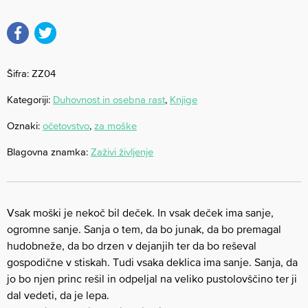
Šifra:
ZZ04
Kategoriji:
Duhovnost in osebna rast
,
Knjige
Oznaki:
očetovstvo
,
za moške
Blagovna znamka:
Zaživi življenje
Vsak moški je nekoč bil deček. In vsak deček ima sanje,
ogromne sanje. Sanja o tem, da bo junak, da bo premagal
hudobneže, da bo drzen v dejanjih ter da bo reševal
gospodične v stiskah. Tudi vsaka deklica ima sanje. Sanja, da
jo bo njen princ rešil in odpeljal na veliko pustolovščino ter ji
dal vedeti, da je lepa.