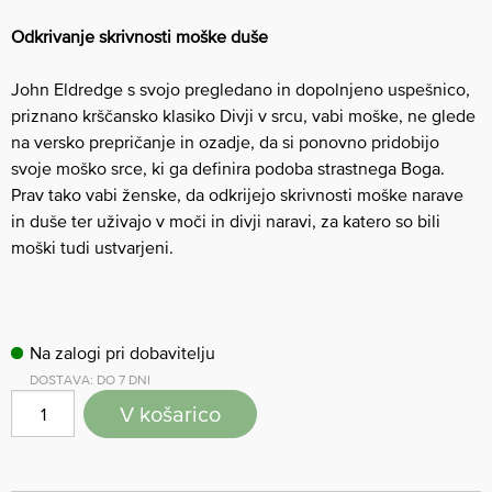
Odkrivanje skrivnosti moške duše
John Eldredge s svojo pregledano in dopolnjeno uspešnico,
priznano krščansko klasiko Divji v srcu, vabi moške, ne glede
na versko prepričanje in ozadje, da si ponovno pridobijo
svoje moško srce, ki ga definira podoba strastnega Boga.
Prav tako vabi ženske, da odkrijejo skrivnosti moške narave
in duše ter uživajo v moči in divji naravi, za katero so bili
moški tudi ustvarjeni.
Na zalogi pri dobavitelju
DOSTAVA: DO 7 DNI
V košarico