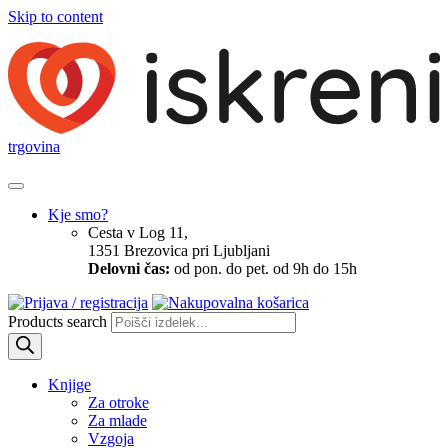
Skip to content
trgovina
Kje smo?
Cesta v Log 11,
1351 Brezovica pri Ljubljani
Delovni čas:
od pon. do pet. od 9h do 15h
Products search
Knjige
Za otroke
Za mlade
Vzgoja