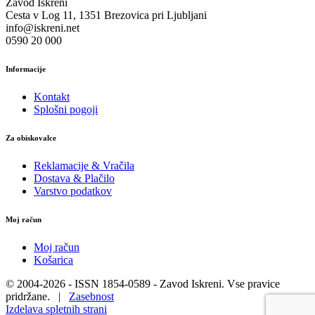
Zavod Iskreni
Cesta v Log 11, 1351 Brezovica pri Ljubljani
info@iskreni.net
0590 20 000
Informacije
Kontakt
Splošni pogoji
Za obiskovalce
Reklamacije & Vračila
Dostava & Plačilo
Varstvo podatkov
Moj račun
Moj račun
Košarica
© 2004-2026 - ISSN 1854-0589 - Zavod Iskreni. Vse pravice
pridržane. |
Zasebnost
Izdelava spletnih strani