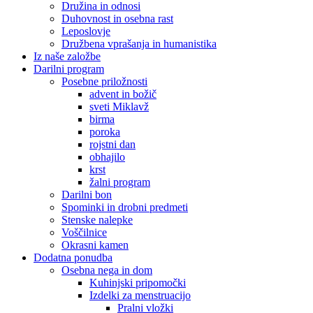
Družina in odnosi
Duhovnost in osebna rast
Leposlovje
Družbena vprašanja in humanistika
Iz naše založbe
Darilni program
Posebne priložnosti
advent in božič
sveti Miklavž
birma
poroka
rojstni dan
obhajilo
krst
žalni program
Darilni bon
Spominki in drobni predmeti
Stenske nalepke
Voščilnice
Okrasni kamen
Dodatna ponudba
Osebna nega in dom
Kuhinjski pripomočki
Izdelki za menstruacijo
Pralni vložki