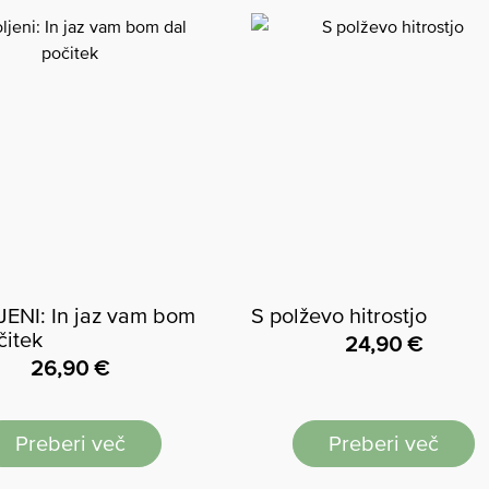
ENI: In jaz vam bom
S polževo hitrostjo
čitek
24,90
€
26,90
€
Preberi več
Preberi več