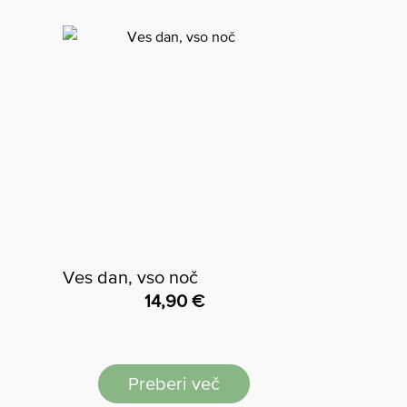
Ves dan, vso noč
14,90
€
Preberi več