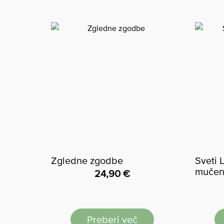
Zgledne zgodbe
Sveti 
mučen
24,90
€
Preberi več