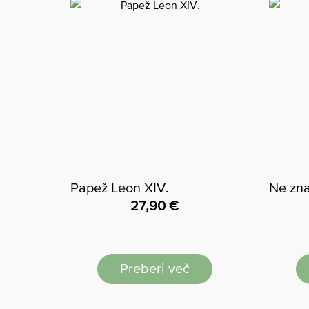
Papež Leon XIV.
Ne zna
27,90
€
Preberi več