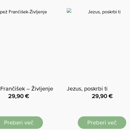
Frančišek – Življenje
Jezus, poskrbi ti
29,90
€
29,90
€
Preberi več
Preberi več