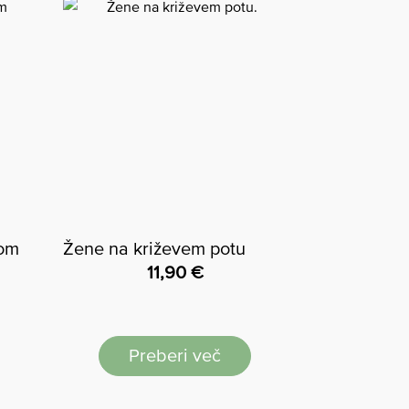
gom
Žene na križevem potu
11,90
€
Preberi več