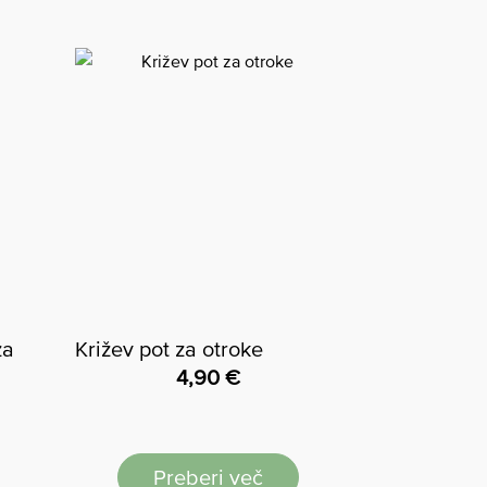
za
Križev pot za otroke
4,90
€
Preberi več