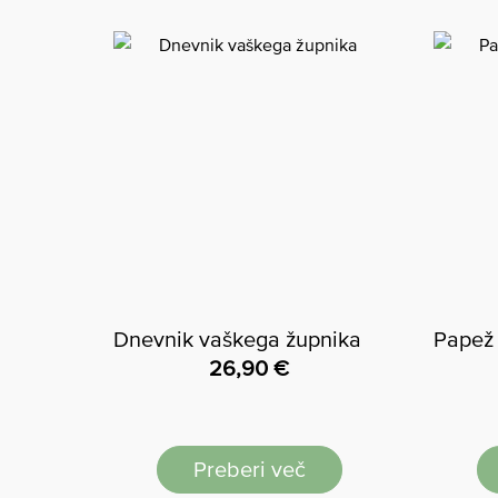
Dnevnik vaškega župnika
Papež 
26,90
€
Preberi več