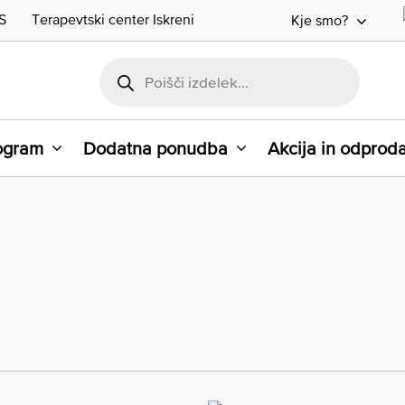
S
Terapevtski center Iskreni
Kje smo?
rogram
Dodatna ponudba
Akcija in odprod