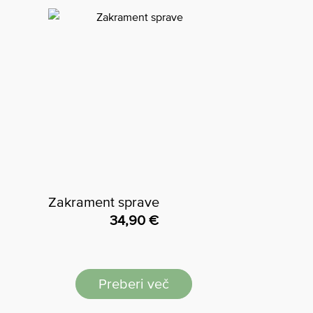
Zakrament sprave
34,90
€
Preberi več