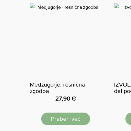
Medžugorje: resnična
IZVOLJ
zgodba
dal po
27,90
€
Preberi več