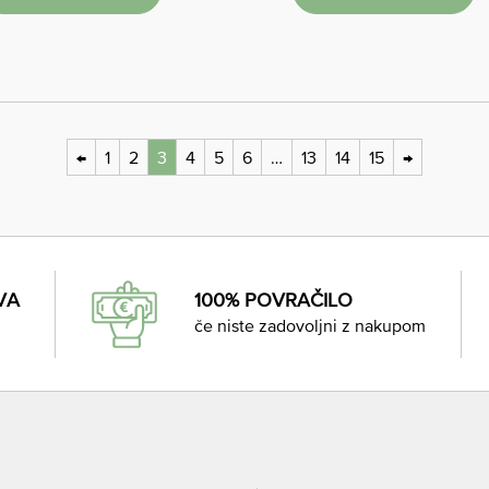
←
1
2
3
4
5
6
…
13
14
15
→
VA
100% POVRAČILO
če niste zadovoljni z nakupom