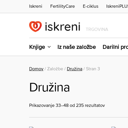
Iskreni
FertilityCare
E-ciklus
IskreniPLU
TRGOVINA
Knjige
Iz naše založbe
Darilni p
Domov
/ Založbe /
Družina
/ Stran 3
Družina
Prikazovanje 33–48 od 235 rezultatov