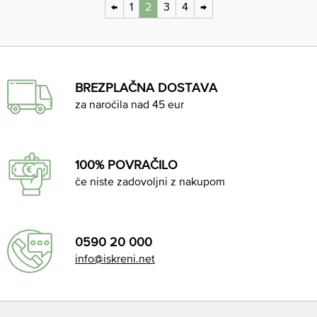
←
1
2
3
4
→
BREZPLAČNA DOSTAVA
za naročila nad 45 eur
100% POVRAČILO
če niste zadovoljni z nakupom
0590 20 000
info@iskreni.net