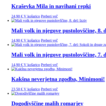
Kraševka Mila in navihani repki
24,90
€
V košarico
Preberi več
Mali volk in njegove pustolovščine, 8. d
14,90
€
V košarico
Preberi več
Mali volk in njegove pustolovščine, 7. 
14,90
€
V košarico
Preberi več
Kakšna neverjetna zgodba, Minimoni!
23,50
€
V košarico
Preberi več
Dogodivščine malih romarjev