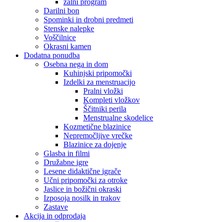
žalni program
Darilni bon
Spominki in drobni predmeti
Stenske nalepke
Voščilnice
Okrasni kamen
Dodatna ponudba
Osebna nega in dom
Kuhinjski pripomočki
Izdelki za menstruacijo
Pralni vložki
Kompleti vložkov
Ščitniki perila
Menstrualne skodelice
Kozmetične blazinice
Nepremočljive vrečke
Blazinice za dojenje
Glasba in filmi
Družabne igre
Lesene didaktične igrače
Učni pripomočki za otroke
Jaslice in božični okraski
Izposoja nosilk in trakov
Zastave
Akcija in odprodaja