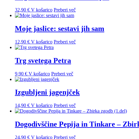
32,90
€
V košarico
Preberi več
Moje jaslice: sestavi jih sam
12,90
€
V košarico
Preberi več
Trg svetega Petra
9,90
€
V košarico
Preberi več
Izgubljeni jagenjček
14,90
€
V košarico
Preberi več
Dogodivščine Pepija in Tinkare – Zbirk
24,90
€
V košarico
Preberi več