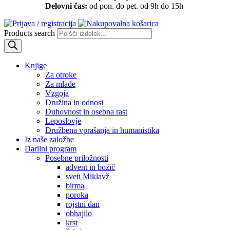
Delovni čas:
od pon. do pet. od 9h do 15h
Products search
Knjige
Za otroke
Za mlade
Vzgoja
Družina in odnosi
Duhovnost in osebna rast
Leposlovje
Družbena vprašanja in humanistika
Iz naše založbe
Darilni program
Posebne priložnosti
advent in božič
sveti Miklavž
birma
poroka
rojstni dan
obhajilo
krst