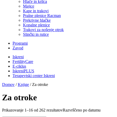
Hlače in krilca
Majice
Kape in trakovi
Pralne plenice Racman
Prekrivne hlačke
Kopalne plenice
Trakovi za nošenje otrok
Slinčki in rutice
Programi
Zavod
Iskreni
FertilityCare
E-ciklus
IskreniPLUS
Terapevtski center Iskreni
Domov
/
Knjige
/ Za otroke
Za otroke
Prikazovanje 1–16 od 262 rezultatov
Razvrščeno po datumu