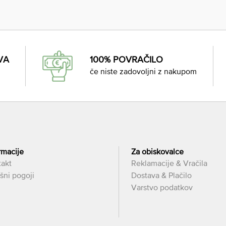
VA
100% POVRAČILO
če niste zadovoljni z nakupom
rmacije
Za obiskovalce
takt
Reklamacije & Vračila
šni pogoji
Dostava & Plačilo
Varstvo podatkov