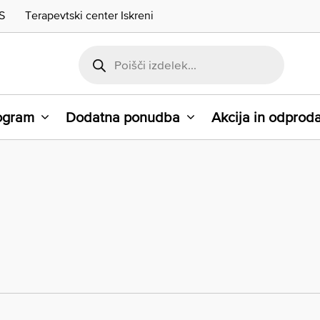
S
Terapevtski center Iskreni
rogram
Dodatna ponudba
Akcija in odprod