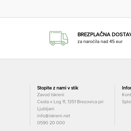
BREZPLAČNA DOSTA
za naročila nad 45 eur
Stopite z nami v stik
Info
Zavod Iskreni
Kon
Cesta v Log 11, 1351 Brezovica pri
Splo
Ljubljani
info@iskreni.net
0590 20 000