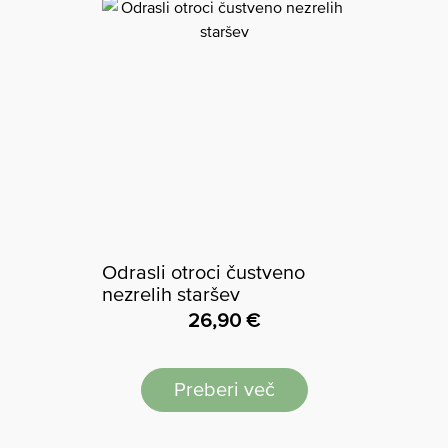
Odrasli otroci čustveno
nezrelih staršev
26,90
€
Preberi več