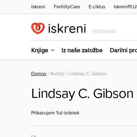
Iskreni
FertilityCare
E-ciklus
IskreniPLU
TRGOVINA
Knjige
Iz naše založbe
Darilni p
Domov
/ Avtorji / Lindsay C. Gibson
Lindsay C. Gibson
Prikazujem %d izdelek